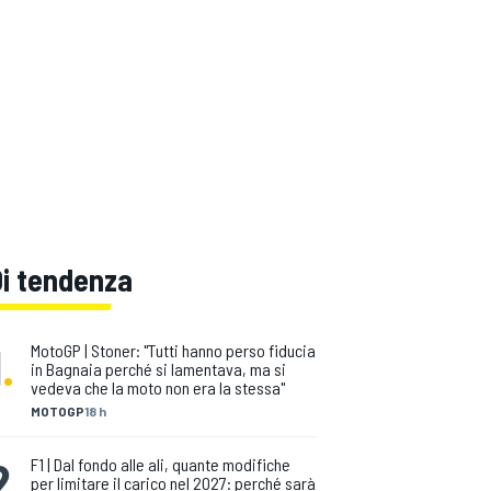
Di tendenza
1
.
MotoGP | Stoner: "Tutti hanno perso fiducia
in Bagnaia perché si lamentava, ma si
vedeva che la moto non era la stessa"
MOTOGP
18 h
2
.
F1 | Dal fondo alle ali, quante modifiche
per limitare il carico nel 2027: perché sarà