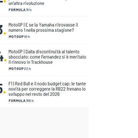
un'altra rivoluzione
FORMULA 1
1 h
3
.
MotoGP | E se la Yamaha ritrovasse il
numero 1 nella prossima stagione?
MOTOGP
16 h
4
.
MotoGP | Dalla discontinuità al talento
sbocciato: come Fernandez si è meritato
il rinnovo in Trackhouse
MOTOGP
22 h
5
.
F1 | Red Bull e il nodo budget cap: le tante
novità per correggere la RB22 frenano lo
sviluppo nel resto del 2026
FORMULA 1
18 h