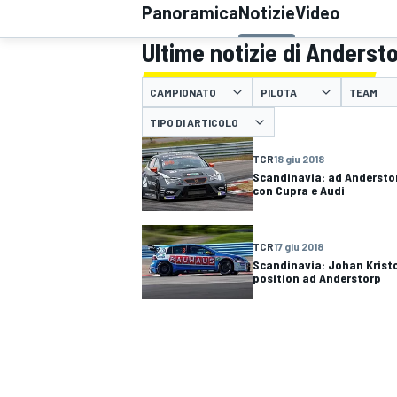
Panoramica
Notizie
Video
MOTOGP
WEC
Ultime notizie di Anderst
CAMPIONATO
PILOTA
TEAM
TIPO DI ARTICOLO
TCR
18 giu 2018
Scandinavia: ad Anderstor
con Cupra e Audi
WRC
TCR
17 giu 2018
Scandinavia: Johan Kristo
position ad Anderstorp