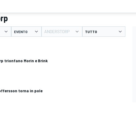
orp
ANDERSTORP
EVENTO
p trionfano Morin e Brink
ffersson torna in pole