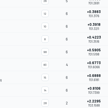
5
26
1'01.2691
+0.3883
6
12
1'01.3176
+0.3918
6
10
1'01.3211
+0.4223
6
8
1'01.3516
+0.5905
6
98
1'01.5198
+0.6773
4
83
1'01.6066
+0.6888
6
15
ng
1'01.6181
+0.8106
6
14
1'01.7399
+2.2295
2
28
1'03.1588