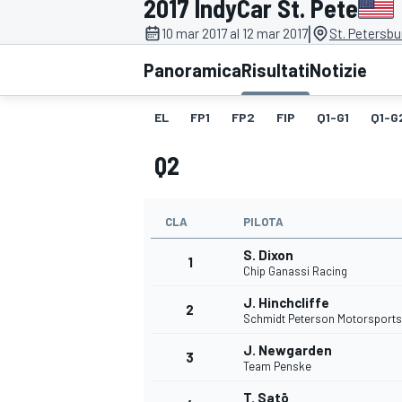
2017 IndyCar St. Pete
MOTOGP
WEC
|
10 mar 2017 al 12 mar 2017
St. Petersbu
Panoramica
Risultati
Notizie
EL
FP1
FP2
FIP
Q1-G1
Q1-G
Q2
CLA
PILOTA
WRC
S. Dixon
1
Chip Ganassi Racing
J. Hinchcliffe
2
Schmidt Peterson Motorsports
J. Newgarden
3
Team Penske
T. Satō