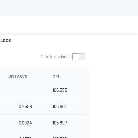
ELOCE
Tutte le statistiche
DISTACCO
MPH
106.353
0.2598
105.901
0.0024
105.897