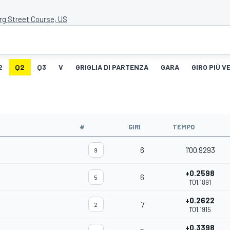
rg Street Course, US
2
Q2
Q3
V
GRIGLIA DI PARTENZA
GARA
GIRO PIÙ V
#
GIRI
TEMPO
6
1'00.9293
9
+0.2598
6
5
1'01.1891
+0.2622
7
2
1'01.1915
+0.3398