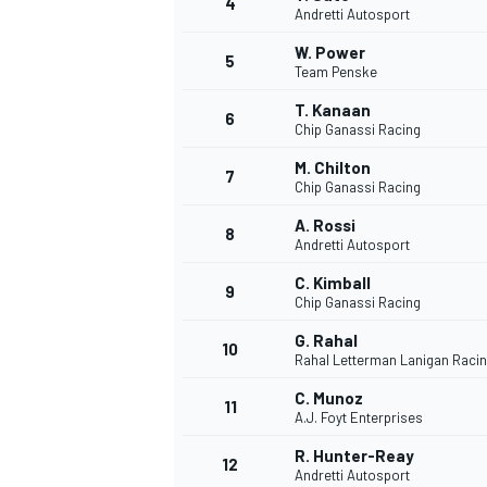
4
Andretti Autosport
W. Power
5
Team Penske
T. Kanaan
6
Chip Ganassi Racing
M. Chilton
7
Chip Ganassi Racing
A. Rossi
8
Andretti Autosport
C. Kimball
9
Chip Ganassi Racing
G. Rahal
10
Rahal Letterman Lanigan Raci
C. Munoz
11
A.J. Foyt Enterprises
R. Hunter-Reay
MONOPOSTO
12
Andretti Autosport