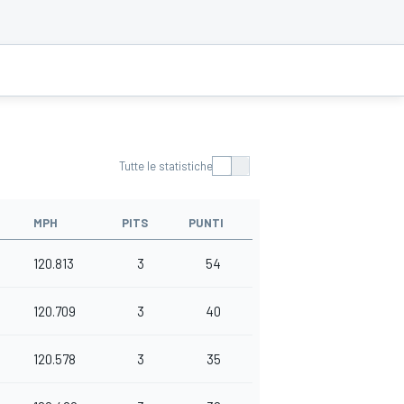
Tutte le statistiche
MPH
PITS
PUNTI
120.813
3
54
120.709
3
40
120.578
3
35