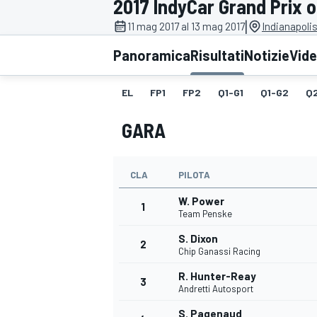
2017 IndyCar Grand Prix o
MOTOGP
WEC
|
11 mag 2017 al 13 mag 2017
Indianapoli
Panoramica
Risultati
Notizie
Vid
EL
FP1
FP2
Q1-G1
Q1-G2
Q
GARA
CLA
PILOTA
WRC
W. Power
1
Team Penske
S. Dixon
2
Chip Ganassi Racing
R. Hunter-Reay
3
Andretti Autosport
S. Pagenaud