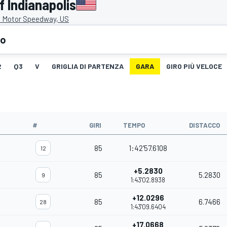
f Indianapolis
s Motor Speedway, US
eo
2
Q3
V
GRIGLIA DI PARTENZA
GARA
GIRO PIÙ VELOCE
#
GIRI
TEMPO
DISTACCO
85
1:42'57.6108
12
+5.2830
85
5.2830
9
1:43'02.8938
+12.0296
85
6.7466
28
1:43'09.6404
+17.0668