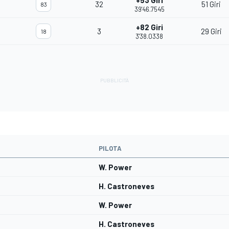
+53 Giri
32
51 Giri
83
39'46.7545
+82 Giri
3
29 Giri
18
3'38.0338
PILOTA
W. Power
H. Castroneves
W. Power
H. Castroneves