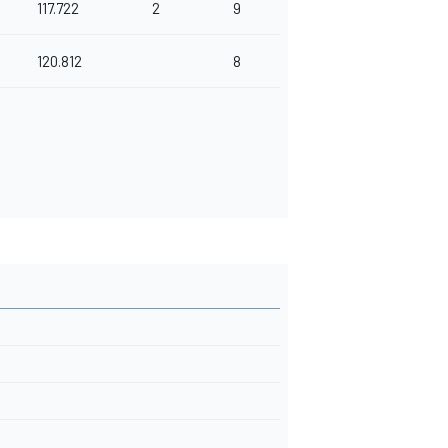
117.722
2
9
120.812
8