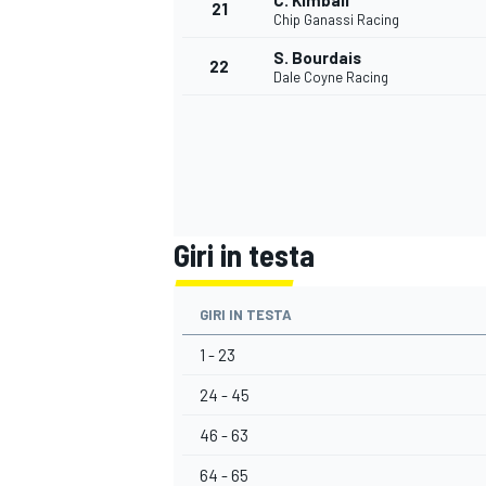
C. Kimball
21
Chip Ganassi Racing
S. Bourdais
22
Dale Coyne Racing
Giri in testa
GIRI IN TESTA
1 - 23
ENDURANCE/GT
24 - 45
46 - 63
64 - 65