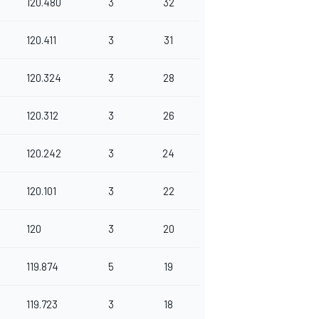
120.480
3
32
120.411
3
31
120.324
3
28
120.312
3
26
120.242
3
24
120.101
3
22
120
3
20
119.874
5
19
119.723
3
18