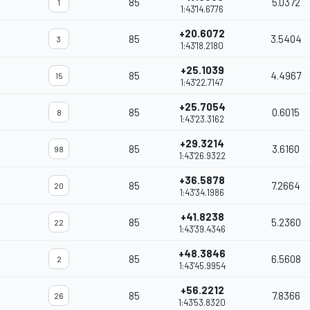
85
5.0372
1
1:43'14.6776
+20.6072
85
3.5404
3
1:43'18.2180
+25.1039
85
4.4967
15
1:43'22.7147
+25.7054
85
0.6015
8
1:43'23.3162
+29.3214
85
3.6160
98
1:43'26.9322
+36.5878
85
7.2664
20
1:43'34.1986
+41.8238
85
5.2360
22
1:43'39.4346
+48.3846
85
6.5608
2
1:43'45.9954
+56.2212
85
7.8366
26
1:43'53.8320