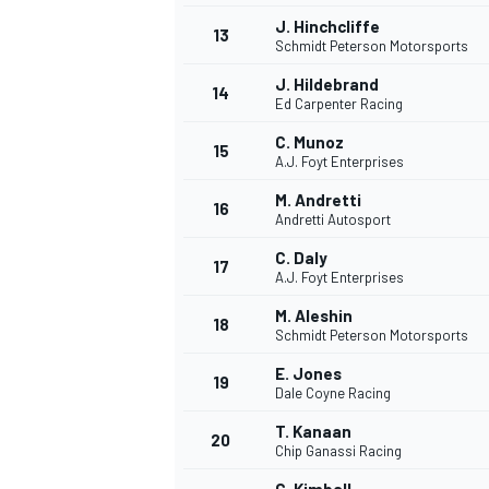
J. Hinchcliffe
13
Schmidt Peterson Motorsports
J. Hildebrand
14
Ed Carpenter Racing
C. Munoz
15
A.J. Foyt Enterprises
M. Andretti
16
Andretti Autosport
C. Daly
17
A.J. Foyt Enterprises
M. Aleshin
18
Schmidt Peterson Motorsports
E. Jones
19
Dale Coyne Racing
T. Kanaan
20
Chip Ganassi Racing