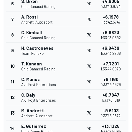
S. Dixon
+4.6005
6
70
Chip Ganassi Racing
1:33'40.9774
A. Rossi
+6.1978
7
70
Andretti Autosport
1:33'42.5747
C. Kimball
+6.6823
8
70
Chip Ganassi Racing
1:33'43.0592
H. Castroneves
+6.8439
9
70
Team Penske
1:33'43.2208
T. Kanaan
+7.7201
10
70
Chip Ganassi Racing
1:33'44.0970
C. Munoz
+8.1160
11
70
A.J. Foyt Enterprises
1:33'44.4929
C. Daly
+8.7847
12
70
A.J. Foyt Enterprises
1:33'45.1616
M. Andretti
+9.6103
13
70
Andretti Autosport
1:33'45.9872
E. Gutiérrez
+13.1325
14
70
Dale Coyne Racing
1:33'49.5094