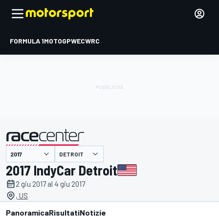
FORMULA 1
MOTOGP
WEC
WRC
DETROIT
presentato da
2017 IndyCar Detroit
2 giu 2017 al 4 giu 2017
, US
Panoramica
Risultati
Notizie