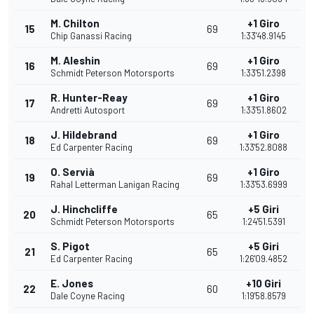
M. Chilton
+1 Giro
15
69
Chip Ganassi Racing
1:33'48.9145
M. Aleshin
+1 Giro
16
69
Schmidt Peterson Motorsports
1:33'51.2398
R. Hunter-Reay
+1 Giro
17
69
Andretti Autosport
1:33'51.8602
J. Hildebrand
+1 Giro
18
69
Ed Carpenter Racing
1:33'52.8088
O. Servià
+1 Giro
19
69
Rahal Letterman Lanigan Racing
1:33'53.6999
J. Hinchcliffe
+5 Giri
20
65
Schmidt Peterson Motorsports
1:24'51.5391
S. Pigot
+5 Giri
21
65
Ed Carpenter Racing
1:26'09.4852
E. Jones
+10 Giri
22
60
Dale Coyne Racing
1:19'58.8579