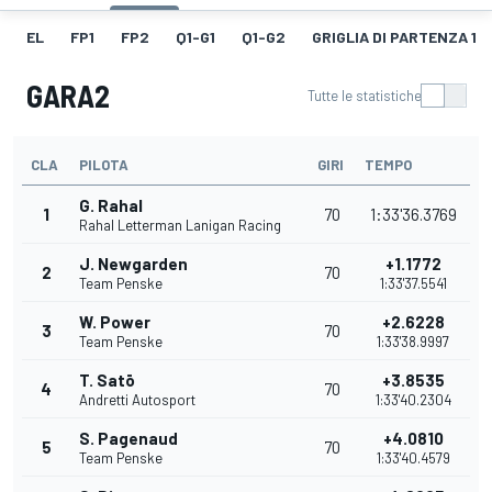
EL
FP1
FP2
Q1-G1
Q1-G2
GRIGLIA DI PARTENZA 1
GARA2
Tutte le statistiche
CLA
PILOTA
GIRI
TEMPO
G. Rahal
1
70
1:33'36.3769
Rahal Letterman Lanigan Racing
J. Newgarden
+1.1772
2
70
Team Penske
1:33'37.5541
W. Power
+2.6228
3
70
Team Penske
1:33'38.9997
T. Satō
+3.8535
4
70
Andretti Autosport
1:33'40.2304
S. Pagenaud
+4.0810
5
70
Team Penske
1:33'40.4579