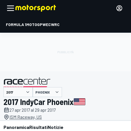
FORMULA 1
MOTOGP
WEC
WRC
PHOENIX
presentato da
2017 IndyCar Phoenix
27 apr 2017 al 29 apr 2017
ISM Raceway, US
Panoramica
Risultati
Notizie