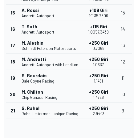
A. Rossi
+109 Giri
15
15
Andretti Autosport
1:11'35.2506
T. Satō
+115 Giri
16
14
Andretti Autosport
1:00'57.3439
M. Aleshin
+250 Giri
17
13
Schmidt Peterson Motorsports
0.7068
M. Andretti
+250 Giri
18
12
Andretti Autosport with Lendium
1.0637
S. Bourdais
+250 Giri
19
11
Dale Coyne Racing
1.1481
M. Chilton
+250 Giri
20
10
Chip Ganassi Racing
1.4728
G. Rahal
+250 Giri
21
9
Rahal Letterman Lanigan Racing
2.9443