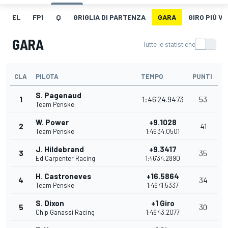
EL
FP1
Q
GRIGLIA DI PARTENZA
GARA
GIRO PIÙ V
GARA
Tutte le statistiche
CLA
PILOTA
TEMPO
PUNTI
S. Pagenaud
1
1:46'24.9473
53
Team Penske
W. Power
+9.1028
2
41
Team Penske
1:46'34.0501
J. Hildebrand
+9.3417
3
35
Ed Carpenter Racing
1:46'34.2890
H. Castroneves
+16.5864
4
34
Team Penske
1:46'41.5337
S. Dixon
+1 Giro
5
30
Chip Ganassi Racing
1:46'43.2077