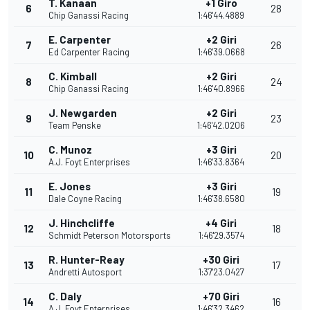
T. Kanaan
+1 Giro
6
28
Chip Ganassi Racing
1:46'44.4889
E. Carpenter
+2 Giri
7
26
Ed Carpenter Racing
1:46'39.0668
C. Kimball
+2 Giri
8
24
Chip Ganassi Racing
1:46'40.8966
J. Newgarden
+2 Giri
9
23
Team Penske
1:46'42.0206
C. Munoz
+3 Giri
10
20
A.J. Foyt Enterprises
1:46'33.8364
E. Jones
+3 Giri
11
19
Dale Coyne Racing
1:46'38.6580
J. Hinchcliffe
+4 Giri
12
18
Schmidt Peterson Motorsports
1:46'29.3574
R. Hunter-Reay
+30 Giri
13
17
Andretti Autosport
1:37'23.0427
C. Daly
+70 Giri
14
16
A.J. Foyt Enterprises
1:46'32.3462