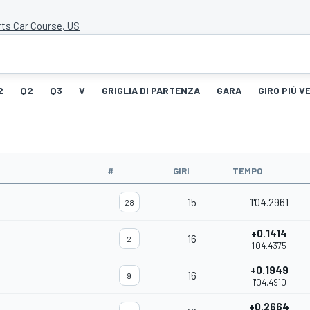
ts Car Course, US
2
Q2
Q3
V
GRIGLIA DI PARTENZA
GARA
GIRO PIÙ V
#
GIRI
TEMPO
15
1'04.2961
28
+0.1414
16
2
1'04.4375
+0.1949
16
9
1'04.4910
+0.2664