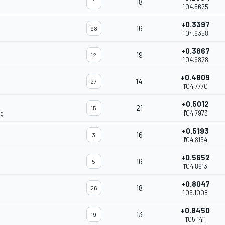
18
1
1'04.5625
+0.3397
16
98
1'04.6358
+0.3867
19
12
1'04.6828
+0.4809
14
27
1'04.7770
+0.5012
21
15
ng
1'04.7973
+0.5193
16
3
1'04.8154
+0.5652
16
5
1'04.8613
+0.8047
18
26
1'05.1008
+0.8450
13
19
1'05.1411