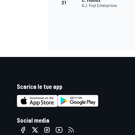
C. Munoz
21
A.J. Foyt Enterprises
Scarica le tue app
ENDURANCE/GT
Social media