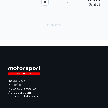
+1.1725
12
14
1'05.4686
InsideEvs.it
Motor1.com
Motorsportjobs.com
Autosport.com
Motorsportstats.com