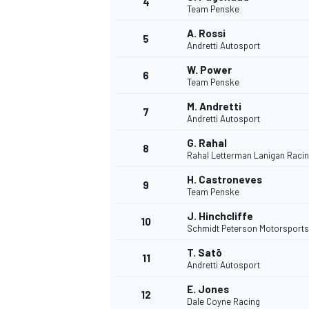
4
Team Penske
A. Rossi
5
Andretti Autosport
W. Power
6
Team Penske
M. Andretti
7
Andretti Autosport
G. Rahal
8
Rahal Letterman Lanigan Raci
H. Castroneves
9
Team Penske
J. Hinchcliffe
10
Schmidt Peterson Motorsports
T. Satō
11
Andretti Autosport
E. Jones
MONOPOSTO
12
Dale Coyne Racing