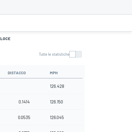
ELOCE
Tutte le statistiche
DISTACCO
MPH
126.428
0.1414
126.150
0.0535
126.045