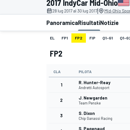
2017 IndyCar Mid-Ohio
MOTOGP
WEC
|
28 lug 2017 al 30 lug 2017
Mid-Ohio Spor
Panoramica
Risultati
Notizie
EL
FP1
FP2
FIP
Q1-G1
Q1-G
FP2
CLA
PILOTA
WRC
R. Hunter-Reay
1
Andretti Autosport
J. Newgarden
2
Team Penske
S. Dixon
3
Chip Ganassi Racing
S. Pagenaud