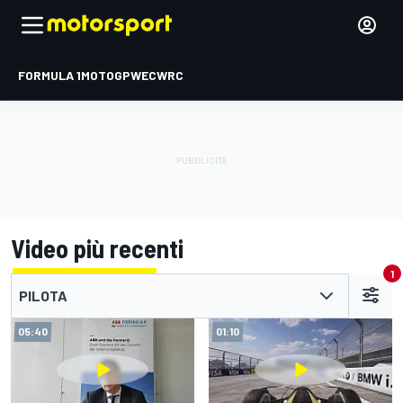
FORMULA 1
MOTOGP
WEC
WRC
Video più recenti
1
PILOTA
05:40
01:10