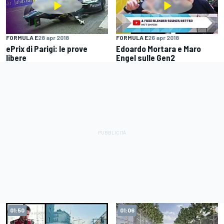
FORMULA E
28 apr 2018
FORMULA E
26 apr 2018
ePrix di Parigi: le prove
Edoardo Mortara e Maro
libere
Engel sulle Gen2
01:50
01:06