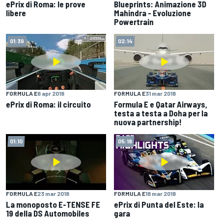
ePrix di Roma: le prove
Blueprints: Animazione 3D
libere
Mahindra - Evoluzione
Powertrain
01:39
02:14
FORMULA E
6 apr 2018
FORMULA E
31 mar 2018
ePrix di Roma: il circuito
Formula E e Qatar Airways,
testa a testa a Doha per la
nuova partnership!
01:10
05:18
FORMULA E
23 mar 2018
FORMULA E
18 mar 2018
La monoposto E-TENSE FE
ePrix di Punta del Este: la
19 della DS Automobiles
gara