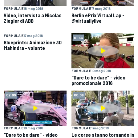
FORMULA E
18 mag 2018
FORMULA E
17 mag 2018
Video, intervista a Nicolas
Berlin ePrix Virtual Lap -
Ziegler di ABB
@virtuallylive
FORMULA E
17 mag 2018
01:58
01:53
Blueprints: Animazione 3D
Mahindra - volante
FORMULA E
10 mag 2018
"Dare to be dare" - video
promozionale 2016
02:09
00:39
FORMULA E
10 mag 2018
FORMULA E
1 mag 2018
"Dare to be dare" - video
Le corse stanno tornando in