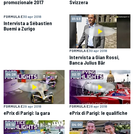
promozionale 2017
Svizzera
FORMULA E
30 apr 2018
01:15
01:53
Intervista a Sébastien
Buemi a Zurigo
FORMULA E
30 apr 2018
Intervista a Gian Rossi,
Banca Julius Bär
04:26
02:17
FORMULA E
29 apr 2018
FORMULA E
28 apr 2018
ePrix di Parigi: la gara
ePrix di Parigi: le qualifiche
03:12
04:00