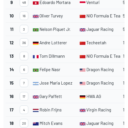
9
Edoardo Mortara
Venturi
59
48
10
Oliver Turvey
NIO Formula E Team
59
16
11
Nelson Piquet Jr.
Jaguar Racing
59
3
12
Andre Lotterer
Techeetah
1'
36
13
Tom Dillmann
NIO Formula E Team
1'0
8
14
Felipe Nasr
Dragon Racing
1'0
6
15
Jose Maria Lopez
Dragon Racing
1'
7
16
Gary Paffett
HWA AG
1'
17
17
Robin Frijns
Virgin Racing
1'
4
18
Mitch Evans
Jaguar Racing
1'
20