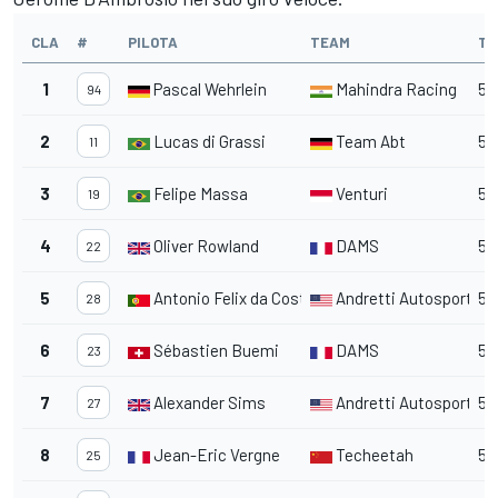
CLA
#
PILOTA
TEAM
TE
1
Pascal Wehrlein
Mahindra Racing
59
94
2
Lucas di Grassi
Team Abt
59
11
3
Felipe Massa
Venturi
59
19
4
Oliver Rowland
DAMS
59
22
5
Antonio Felix da Costa
Andretti Autosport
59
28
6
Sébastien Buemi
DAMS
59
23
7
Alexander Sims
Andretti Autosport
59
27
8
Jean-Eric Vergne
Techeetah
59
25