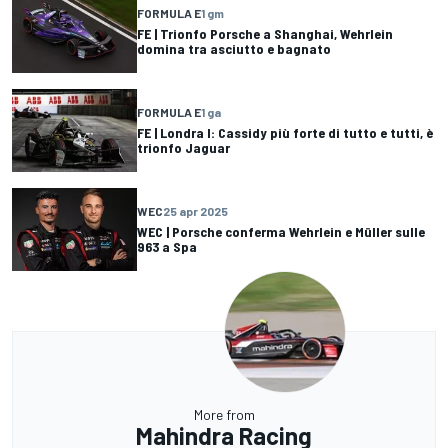
FORMULA E
1 gm
FE | Trionfo Porsche a Shanghai, Wehrlein
domina tra asciutto e bagnato
FORMULA E
1 ga
FE | Londra I: Cassidy più forte di tutto e tutti, è
trionfo Jaguar
WEC
25 apr 2025
WEC | Porsche conferma Wehrlein e Müller sulle
963 a Spa
More from
Mahindra Racing