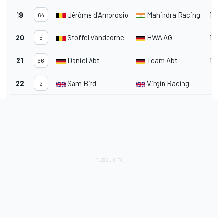
19
Jérôme d'Ambrosio
Mahindra Racing
1'
64
20
Stoffel Vandoorne
HWA AG
1'
5
21
Daniel Abt
Team Abt
1'
66
22
Sam Bird
Virgin Racing
2