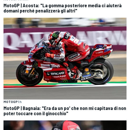
MotoGP | Acosta: "La gomma posteriore media ci aiuterà
domani perché penalizzerà gli altri"
MOTOGP
1 h
MotoGP | Bagnaia: "Era da un po' che non mi capitava di non
poter toccare con il ginocchio"