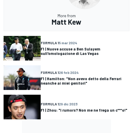
More from
Matt Kew
FORMULA 1
5 mar 2024
F1 | Nuove accuse a Ben Sulayem
sull'omologazione di Las Vegas
FORMULA 1
26 feb 2024
F1 | Hamilton: "Non avevo detto della Ferrari
neanche ai miei genitori"
FORMULA 1
29 dic 2023
F1 | Zhou: "I rumors? Non me ne frega un c***o!"