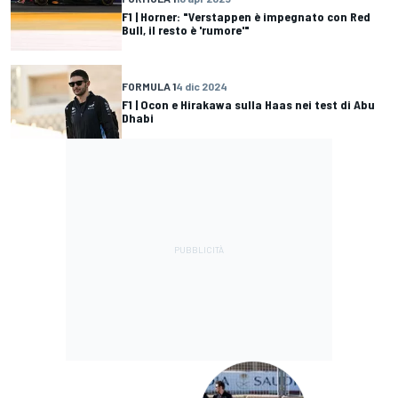
F1 | Horner: "Verstappen è impegnato con Red
Bull, il resto è 'rumore'"
FORMULA 1
4 dic 2024
F1 | Ocon e Hirakawa sulla Haas nei test di Abu
Dhabi