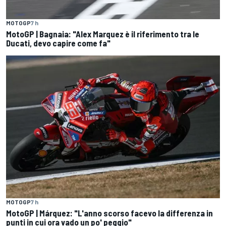
MOTOGP
7 h
MotoGP | Bagnaia: "Alex Marquez è il riferimento tra le
Ducati, devo capire come fa"
MOTOGP
7 h
MotoGP | Márquez: "L'anno scorso facevo la differenza in
punti in cui ora vado un po' peggio"