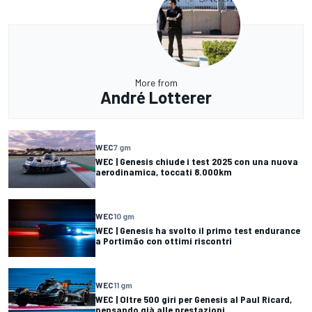
More from
André Lotterer
WEC
7 gm
WEC | Genesis chiude i test 2025 con una nuova
aerodinamica, toccati 8.000km
WEC
10 gm
WEC | Genesis ha svolto il primo test endurance
a Portimão con ottimi riscontri
WEC
11 gm
WEC | Oltre 500 giri per Genesis al Paul Ricard,
pensando già alle prestazioni