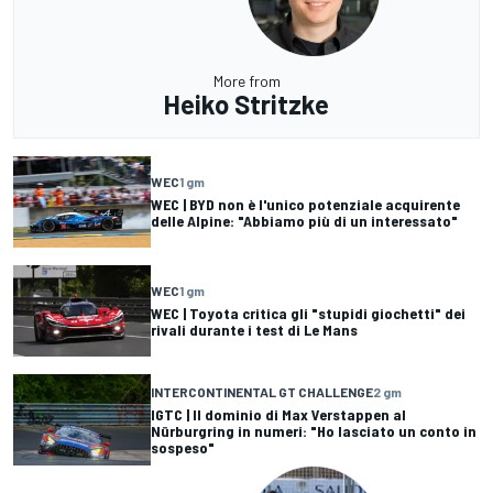
More from
Heiko Stritzke
WEC
1 gm
WEC | BYD non è l'unico potenziale acquirente
delle Alpine: "Abbiamo più di un interessato"
WEC
1 gm
WEC | Toyota critica gli "stupidi giochetti" dei
rivali durante i test di Le Mans
INTERCONTINENTAL GT CHALLENGE
2 gm
IGTC | Il dominio di Max Verstappen al
Nürburgring in numeri: "Ho lasciato un conto in
sospeso"