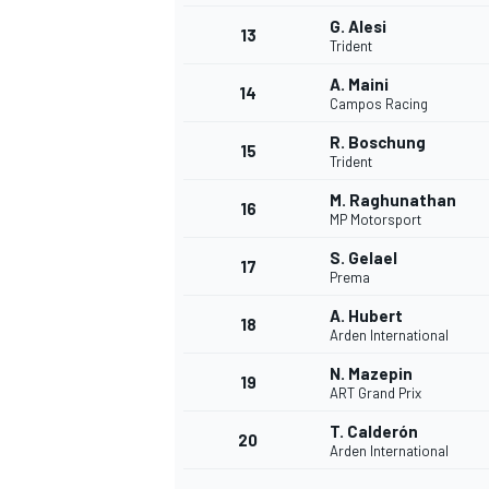
G. Alesi
13
Trident
A. Maini
14
Campos Racing
R. Boschung
15
Trident
M. Raghunathan
16
MP Motorsport
S. Gelael
17
Prema
A. Hubert
18
Arden International
N. Mazepin
19
ART Grand Prix
T. Calderón
20
Arden International