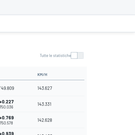
Tutte le statistiche
KM/H
1'49.809
143.627
+0.227
143.331
1'50.036
+0.769
142.628
1'50.578
+0.939