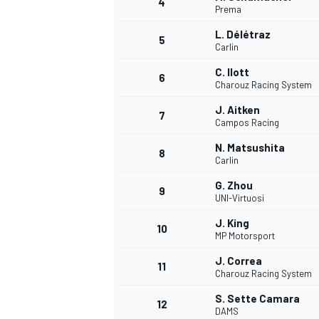
4
Prema
L. Délétraz
5
Carlin
C. Ilott
6
Charouz Racing System
J. Aitken
7
Campos Racing
N. Matsushita
8
Carlin
G. Zhou
9
UNI-Virtuosi
J. King
10
MP Motorsport
J. Correa
11
Charouz Racing System
S. Sette Camara
MONOPOSTO
12
DAMS