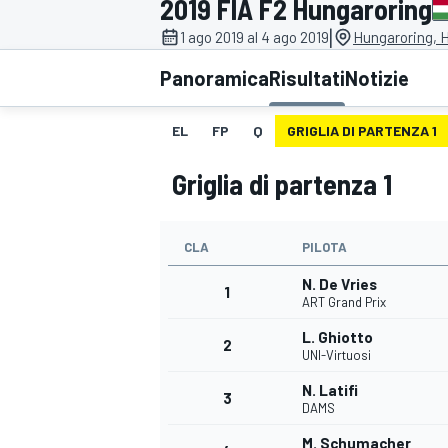
2019 FIA F2 Hungaroring
MOTOGP
WEC
|
1 ago 2019 al 4 ago 2019
Hungaroring, 
Panoramica
Risultati
Notizie
EL
FP
Q
GRIGLIA DI PARTENZA 1
Griglia di partenza 1
CLA
PILOTA
WRC
N. De Vries
1
ART Grand Prix
L. Ghiotto
2
UNI-Virtuosi
N. Latifi
3
DAMS
M. Schumacher