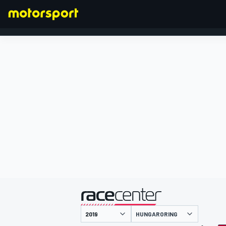
FORMULA 1
presentato da
HUNGARORING