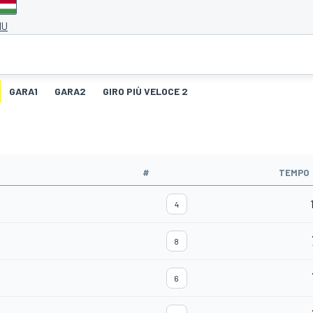
HU
GARA1
GARA2
GIRO PIÙ VELOCE 2
#
TEMPO
4
8
6