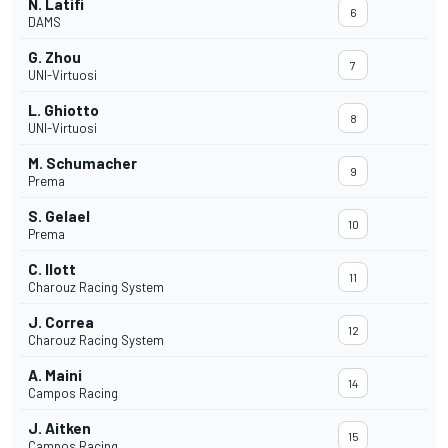
N. Latifi
6
DAMS
G. Zhou
7
UNI-Virtuosi
L. Ghiotto
8
UNI-Virtuosi
M. Schumacher
9
Prema
S. Gelael
10
Prema
C. Ilott
11
Charouz Racing System
J. Correa
12
Charouz Racing System
A. Maini
14
Campos Racing
J. Aitken
15
Campos Racing