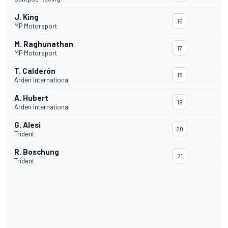
J. King
16
MP Motorsport
M. Raghunathan
17
MP Motorsport
T. Calderón
18
Arden International
A. Hubert
19
Arden International
G. Alesi
20
Trident
R. Boschung
21
Trident