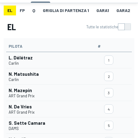
EL
FP
Q
GRIGLIA DI PARTENZA 1
GARA1
GARA2
EL
Tutte le statistiche
PILOTA
#
L. Délétraz
1
Carlin
N. Matsushita
2
Carlin
N. Mazepin
3
ART Grand Prix
N. De Vries
4
ART Grand Prix
S. Sette Camara
5
DAMS