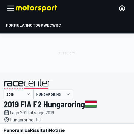
FORMULA 1
MOTOGP
WEC
WRC
HUNGARORING
presentato da
2019 FIA F2 Hungaroring
1 ago 2019 al 4 ago 2019
Hungaroring, HU
Panoramica
Risultati
Notizie