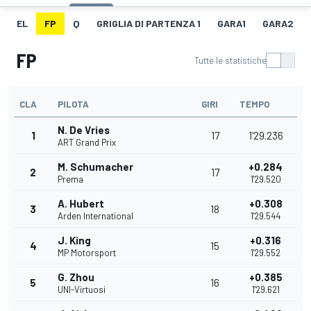
EL
FP
Q
GRIGLIA DI PARTENZA 1
GARA1
GARA2
FP
Tutte le statistiche
CLA
PILOTA
GIRI
TEMPO
N. De Vries
1
17
1'29.236
ART Grand Prix
M. Schumacher
+0.284
2
17
Prema
1'29.520
A. Hubert
+0.308
3
18
Arden International
1'29.544
J. King
+0.316
4
15
MP Motorsport
1'29.552
G. Zhou
+0.385
5
16
UNI-Virtuosi
1'29.621