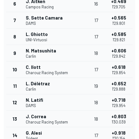
J. Aitken
+0.469
6
16
Campos Racing
1'29.705
S. Sette Camara
+0.565
7
17
DAMS
1'29.801
L. Ghiotto
+0.585
8
17
UNI-Virtuosi
1'29.821
N. Matsushita
+0.606
9
18
Carlin
1'29.842
C. Ilott
+0.618
10
17
Charouz Racing System
1'29.854
L. Délétraz
+0.652
11
19
Carlin
1'29.888
N. Latifi
+0.718
12
18
DAMS
1'29.954
J. Correa
+0.803
13
18
Charouz Racing System
1'30.039
G. Alesi
+0.918
14
17
Trident
1'30.154