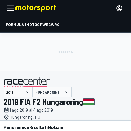
FORMULA 1
MOTOGP
WEC
WRC
HUNGARORING
presentato da
2019 FIA F2 Hungaroring
1 ago 2019 al 4 ago 2019
Hungaroring, HU
Panoramica
Risultati
Notizie