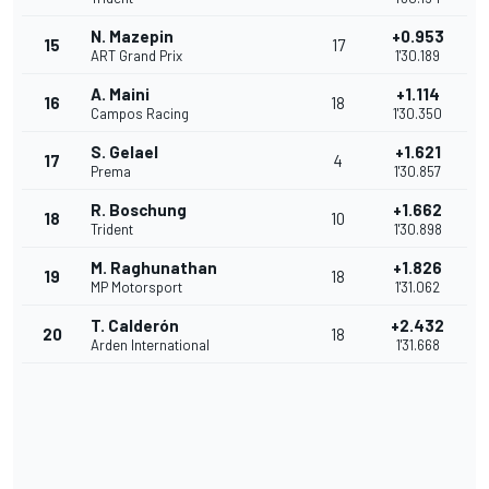
N. Mazepin
+0.953
15
17
ART Grand Prix
1'30.189
A. Maini
+1.114
16
18
Campos Racing
1'30.350
S. Gelael
+1.621
17
4
Prema
1'30.857
R. Boschung
+1.662
18
10
Trident
1'30.898
M. Raghunathan
+1.826
19
18
MP Motorsport
1'31.062
T. Calderón
+2.432
20
18
Arden International
1'31.668