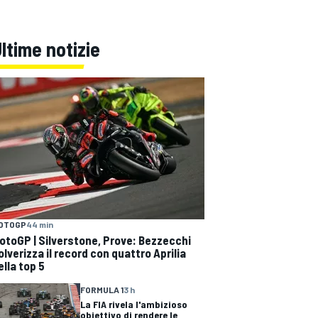
ltime notizie
OTOGP
44 min
otoGP | Silverstone, Prove: Bezzecchi
olverizza il record con quattro Aprilia
ella top 5
FORMULA 1
3 h
La FIA rivela l'ambizioso
obiettivo di rendere le