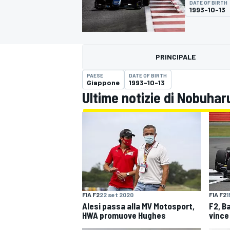
DATE OF BIRTH
MOTOGP
WEC
1993-10-13
PRINCIPALE
PAESE
DATE OF BIRTH
Giappone
1993-10-13
Ultime notizie di Nobuhar
WRC
FIA F2
22 set 2020
FIA F2
1
Alesi passa alla MV Motosport,
F2, B
HWA promuove Hughes
vince