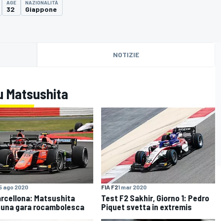
AGE
NAZIONALITÀ
32
Giappone
NOTIZIE
u Matsushita
5 ago 2020
FIA F2
1 mar 2020
arcellona: Matsushita
Test F2 Sakhir, Giorno 1: Pedro
 una gara rocambolesca
Piquet svetta in extremis