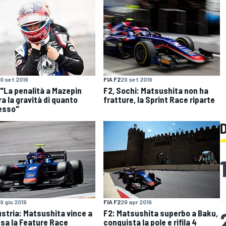
0 set 2019
FIA F2
29 set 2019
 "La penalità a Mazepin
F2, Sochi: Matsushita non ha
a la gravità di quanto
fratture, la Sprint Race riparte
esso"
9 giu 2019
FIA F2
26 apr 2019
ustria: Matsushita vince a
F2: Matsushita superbo a Baku,
sa la Feature Race
conquista la pole e rifila 4