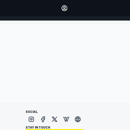
dei tuoi piloti preferiti
Fai sentire la tua voce
commentando l'articolo
ACCEDI
EDIZIONE
ITALIA
SOCIAL
STAY IN TOUCH