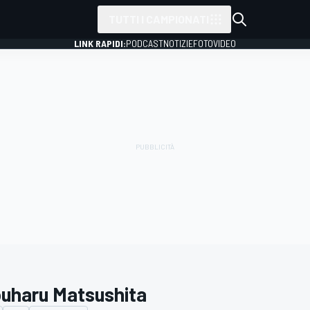
TUTTI I CAMPIONATI
LINK RAPIDI:
PODCAST
NOTIZIE
FOTO
VIDEO
uharu Matsushita