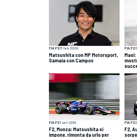
FIA F2
17 feb 2020
FIA F2
3
Matsushita con MP Motorsport,
Masi:
Samaia con Campos
mostr
succ
FIA F2
7 set 2019
FIA F2
2
F2, Monza: Matsushita si
F2, A
MONOPOSTO
impone, rimonta da urlo per
sorpe