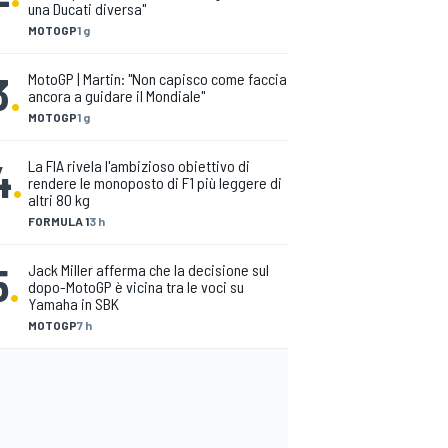
una Ducati diversa"
MOTOGP
1 g
3
.
MotoGP | Martin: "Non capisco come faccia
ancora a guidare il Mondiale"
MOTOGP
1 g
4
.
La FIA rivela l'ambizioso obiettivo di
rendere le monoposto di F1 più leggere di
altri 80 kg
FORMULA 1
3 h
5
.
Jack Miller afferma che la decisione sul
dopo-MotoGP è vicina tra le voci su
Yamaha in SBK
MOTOGP
7 h