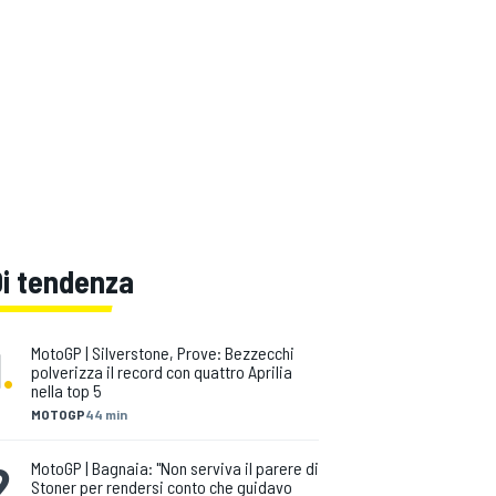
Di tendenza
1
.
MotoGP | Silverstone, Prove: Bezzecchi
polverizza il record con quattro Aprilia
nella top 5
MOTOGP
44 min
2
.
MotoGP | Bagnaia: "Non serviva il parere di
Stoner per rendersi conto che guidavo