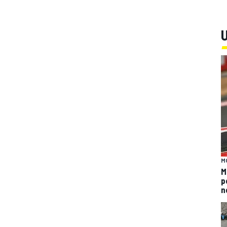
U
M
M
p
n