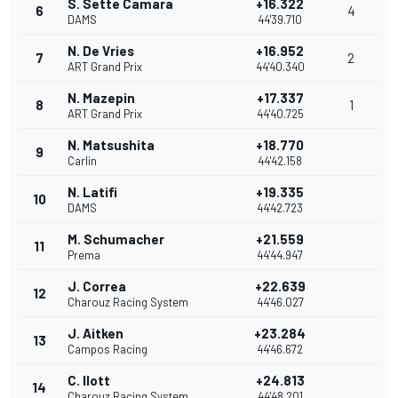
S. Sette Camara
+16.322
6
4
DAMS
44'39.710
N. De Vries
+16.952
7
2
ART Grand Prix
44'40.340
N. Mazepin
+17.337
8
1
ART Grand Prix
44'40.725
N. Matsushita
+18.770
9
Carlin
44'42.158
N. Latifi
+19.335
10
DAMS
44'42.723
M. Schumacher
+21.559
11
Prema
44'44.947
J. Correa
+22.639
12
Charouz Racing System
44'46.027
J. Aitken
+23.284
13
Campos Racing
44'46.672
C. Ilott
+24.813
14
Charouz Racing System
44'48.201