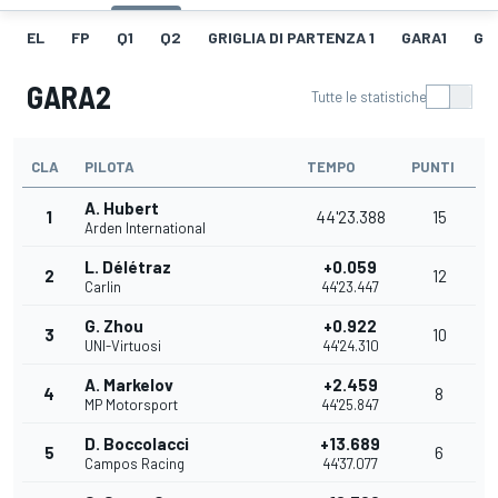
EL
FP
Q1
Q2
GRIGLIA DI PARTENZA 1
GARA1
GIR
GARA2
Tutte le statistiche
CLA
PILOTA
TEMPO
PUNTI
A. Hubert
1
44'23.388
15
Arden International
L. Délétraz
+0.059
2
12
Carlin
44'23.447
G. Zhou
+0.922
3
10
UNI-Virtuosi
44'24.310
A. Markelov
+2.459
4
8
MP Motorsport
44'25.847
D. Boccolacci
+13.689
5
6
Campos Racing
44'37.077