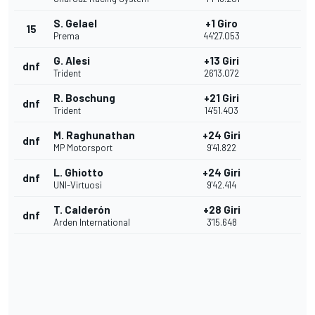
S. Gelael
+1 Giro
15
Prema
44'27.053
G. Alesi
+13 Giri
dnf
Trident
26'13.072
R. Boschung
+21 Giri
dnf
Trident
14'51.403
M. Raghunathan
+24 Giri
dnf
MP Motorsport
9'41.822
L. Ghiotto
+24 Giri
dnf
UNI-Virtuosi
9'42.414
T. Calderón
+28 Giri
dnf
Arden International
3'15.648