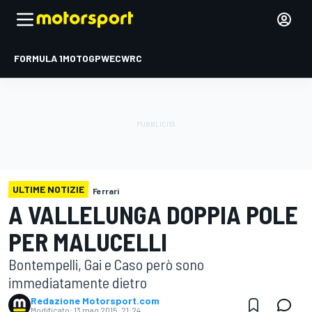
FORMULA 1
MOTOGP
WEC
WRC
ULTIME NOTIZIE
Ferrari
A VALLELUNGA DOPPIA POLE
PER MALUCELLI
Bontempelli, Gai e Caso però sono
immediatamente dietro
Redazione Motorsport.com
Modificato:
13 mag 2015, 21:24