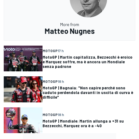
More from
Matteo Nugnes
MOTOGP
17 h
MotoGP | Martin capitalizza, Bezzecchi è eroico
e Marquez soffre, ma è ancora un Mondiale
senza padrone
MOTOGP
18 h
MotoGP | Bagnaia: "Non capire perché sono
caduto perdendola davanti in uscita di curva è
difficile"
MOTOGP
18 h
MotoGP | Mondiale: Martin allunga a +31 su
Bezzecchi, Marquez ora è a -40