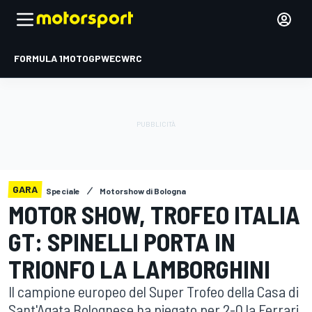
FORMULA 1
MOTOGP
WEC
WRC
GARA
Speciale
Motorshow di Bologna
MOTOR SHOW, TROFEO ITALIA
GT: SPINELLI PORTA IN
TRIONFO LA LAMBORGHINI
Il campione europeo del Super Trofeo della Casa di
Sant'Agata Bolognese ha piegato per 2-0 la Ferrari