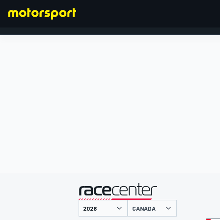
FORMULA 1
presentato da
CANADA