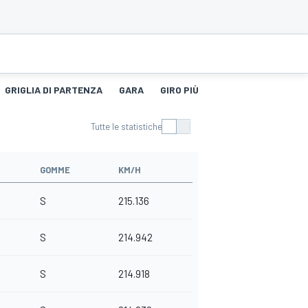
GRIGLIA DI PARTENZA
GARA
GIRO PIÙ VELOCE
STORIA DEG
Tutte le statistiche
GOMME
KM/H
S
215.136
S
214.942
S
214.918