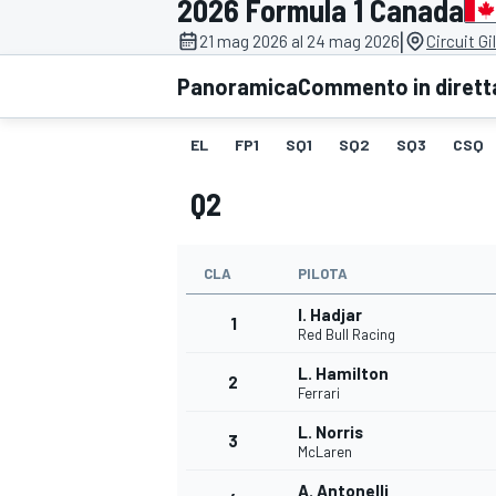
2026 Formula 1 Canada
MOTOGP
WEC
|
21 mag 2026 al 24 mag 2026
Circuit Gi
Panoramica
Commento in dirett
EL
FP1
SQ1
SQ2
SQ3
CSQ
Q2
CLA
PILOTA
WRC
I. Hadjar
1
Red Bull Racing
L. Hamilton
2
Ferrari
L. Norris
3
McLaren
A. Antonelli