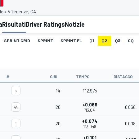
lles-Villeneuve, CA
a
Risultati
Driver Ratings
Notizie
SPRINT GRID
SPRINT
SPRINT FL
Q1
Q2
Q3
CQ
#
GIRI
TEMPO
DISTACCO
14
1'12.975
6
+0.066
20
0.066
44
1'13.041
+0.074
20
0.008
1
1'13.049
+0.101