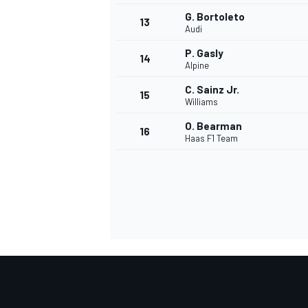
G. Bortoleto
13
Audi
P. Gasly
14
Alpine
C. Sainz Jr.
15
Williams
O. Bearman
16
Haas F1 Team