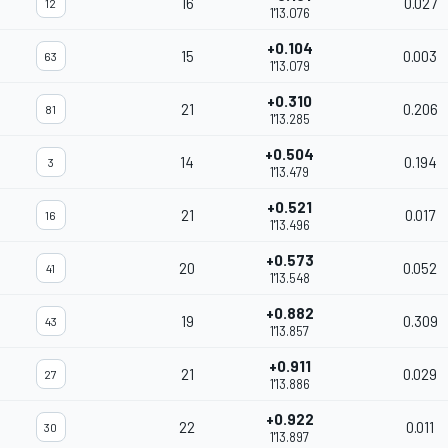
16
0.027
12
1'13.076
+0.104
15
0.003
63
1'13.079
+0.310
21
0.206
81
1'13.285
+0.504
14
0.194
3
1'13.479
+0.521
21
0.017
16
1'13.496
+0.573
20
0.052
41
1'13.548
+0.882
19
0.309
43
1'13.857
+0.911
21
0.029
27
1'13.886
+0.922
22
0.011
30
1'13.897