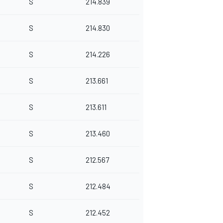
S
214.839
S
214.830
S
214.226
S
213.661
S
213.611
S
213.460
S
212.567
S
212.484
S
212.452