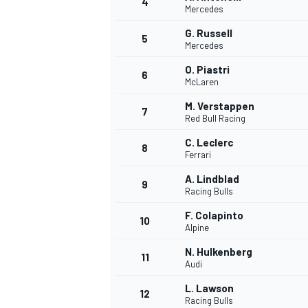
4
Mercedes
G. Russell
5
Mercedes
O. Piastri
6
McLaren
M. Verstappen
7
Red Bull Racing
C. Leclerc
8
Ferrari
A. Lindblad
9
Racing Bulls
F. Colapinto
10
Alpine
N. Hulkenberg
11
Audi
L. Lawson
MONOPOSTO
12
Racing Bulls