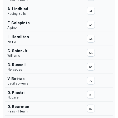
A. Lindblad
41
Racing Bulls
F. Colapinto
43
Alpine
L. Hamilton
44
Ferrari
C. Sainz Jr.
55
Williams
G. Russell
63
Mercedes
V. Bottas
77
Cadillac-Ferrari
O. Piastri
81
McLaren
O. Bearman
87
Haas F1 Team