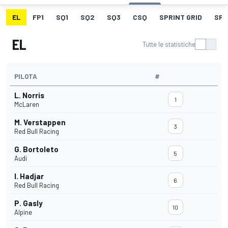
EL
FP1
SQ1
SQ2
SQ3
CSQ
SPRINT GRID
SPR
EL
Tutte le statistiche
PILOTA
#
L. Norris
1
McLaren
M. Verstappen
3
Red Bull Racing
G. Bortoleto
5
Audi
I. Hadjar
6
Red Bull Racing
P. Gasly
10
Alpine