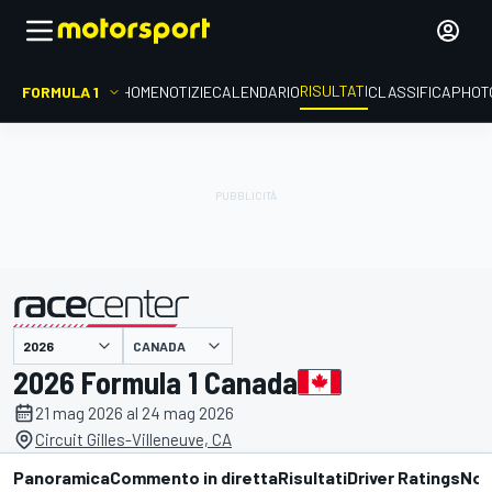
RISULTATI
FORMULA 1
HOME
NOTIZIE
CALENDARIO
CLASSIFICA
PHOT
CANADA
presentato da
2026 Formula 1 Canada
21 mag 2026 al 24 mag 2026
Circuit Gilles-Villeneuve, CA
Panoramica
Commento in diretta
Risultati
Driver Ratings
Not