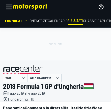
RISULTATI
FORMULA 1
HOME
NOTIZIE
CALENDARIO
CLASSIFICA
PHOT
GP D'UNGHERIA
presentato da
2019 Formula 1 GP d'Ungheria
1 ago 2019 al 4 ago 2019
Hungaroring, HU
Panoramica
Commento in diretta
Risultati
Notizie
Video