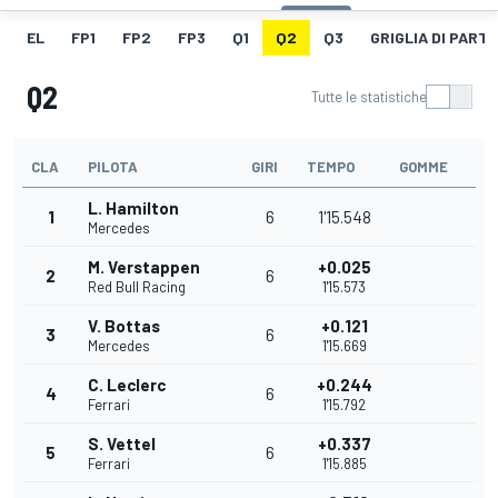
EL
FP1
FP2
FP3
Q1
Q2
Q3
GRIGLIA DI PART
Q2
Tutte le statistiche
CLA
PILOTA
GIRI
TEMPO
GOMME
L. Hamilton
1
6
1'15.548
Mercedes
M. Verstappen
+0.025
2
6
Red Bull Racing
1'15.573
V. Bottas
+0.121
3
6
Mercedes
1'15.669
C. Leclerc
+0.244
4
6
Ferrari
1'15.792
S. Vettel
+0.337
5
6
Ferrari
1'15.885