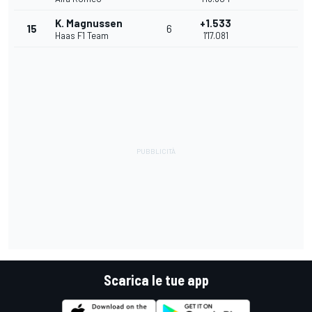
K. Magnussen
+1.533
15
6
Haas F1 Team
1'17.081
Scarica le tue app