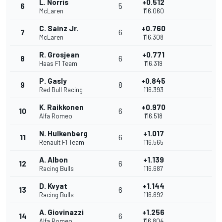
L. Norris
+0.512
6
5
McLaren
1'16.060
C. Sainz Jr.
+0.760
7
6
McLaren
1'16.308
R. Grosjean
+0.771
8
6
Haas F1 Team
1'16.319
P. Gasly
+0.845
9
8
Red Bull Racing
1'16.393
K. Raikkonen
+0.970
10
6
Alfa Romeo
1'16.518
N. Hulkenberg
+1.017
11
6
Renault F1 Team
1'16.565
A. Albon
+1.139
12
6
Racing Bulls
1'16.687
D. Kvyat
+1.144
13
6
Racing Bulls
1'16.692
A. Giovinazzi
+1.256
14
6
Alfa Romeo
1'16.804