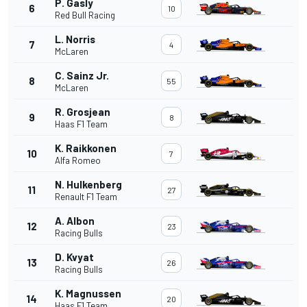
P. Gasly
6
10
Red Bull Racing
L. Norris
7
4
McLaren
C. Sainz Jr.
8
55
McLaren
R. Grosjean
9
8
Haas F1 Team
K. Raikkonen
10
7
Alfa Romeo
N. Hulkenberg
11
27
Renault F1 Team
A. Albon
12
23
Racing Bulls
D. Kvyat
13
26
Racing Bulls
K. Magnussen
14
20
Haas F1 Team