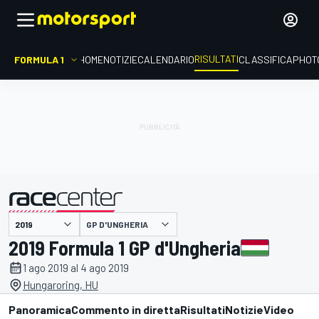
RISULTATI
FORMULA 1
HOME
NOTIZIE
CALENDARIO
CLASSIFICA
PHOT
GP D'UNGHERIA
presentato da
2019 Formula 1 GP d'Ungheria
1 ago 2019 al 4 ago 2019
Hungaroring, HU
Panoramica
Commento in diretta
Risultati
Notizie
Video