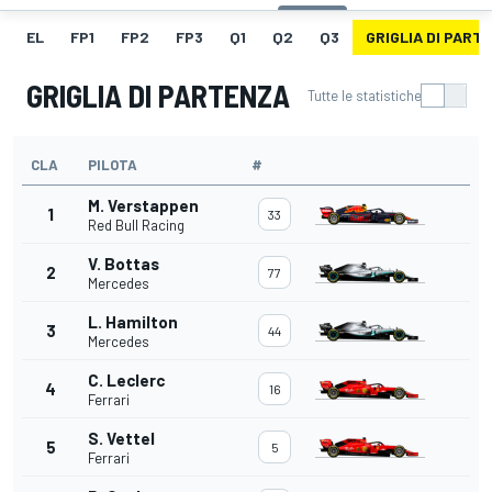
EL
FP1
FP2
FP3
Q1
Q2
Q3
GRIGLIA DI PART
GRIGLIA DI PARTENZA
Tutte le statistiche
CLA
PILOTA
#
M. Verstappen
1
33
Red Bull Racing
V. Bottas
2
77
Mercedes
L. Hamilton
3
44
Mercedes
C. Leclerc
4
16
Ferrari
S. Vettel
5
5
Ferrari