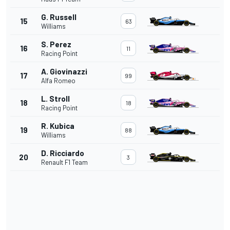
G. Russell
15
63
Williams
S. Perez
16
11
Racing Point
A. Giovinazzi
17
99
Alfa Romeo
L. Stroll
18
18
Racing Point
R. Kubica
19
88
Williams
D. Ricciardo
20
3
Renault F1 Team