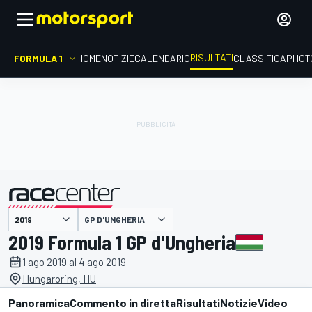
RISULTATI
FORMULA 1
HOME
NOTIZIE
CALENDARIO
CLASSIFICA
PHOT
GP D'UNGHERIA
presentato da
2019 Formula 1 GP d'Ungheria
1 ago 2019 al 4 ago 2019
Hungaroring, HU
Panoramica
Commento in diretta
Risultati
Notizie
Video