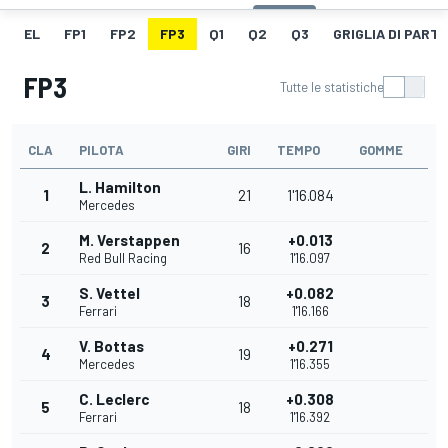
EL
FP1
FP2
FP3
Q1
Q2
Q3
GRIGLIA DI PART
FP3
Tutte le statistiche
CLA
PILOTA
GIRI
TEMPO
GOMME
L. Hamilton
1
21
1'16.084
Mercedes
M. Verstappen
+0.013
2
16
Red Bull Racing
1'16.097
S. Vettel
+0.082
3
18
Ferrari
1'16.166
V. Bottas
+0.271
4
19
Mercedes
1'16.355
C. Leclerc
+0.308
5
18
Ferrari
1'16.392