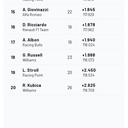
A. Giovinazzi
+1.845
15
22
Alfa Romeo
1'17.929
D. Ricciardo
+1.878
16
19
Renault F1 Team
1'17.962
A. Albon
+1.940
17
19
Racing Bulls
1'18.024
G. Russell
+1.988
18
23
Williams
1'18.072
L. Stroll
+2.450
19
20
Racing Point
1'18.534
R. Kubica
+2.625
20
26
Williams
1'18.709