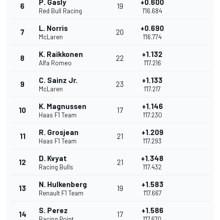
P. Gasly
+0.600
6
19
Red Bull Racing
1'16.684
L. Norris
+0.690
7
20
McLaren
1'16.774
K. Raikkonen
+1.132
8
22
Alfa Romeo
1'17.216
C. Sainz Jr.
+1.133
9
23
McLaren
1'17.217
K. Magnussen
+1.146
10
17
Haas F1 Team
1'17.230
R. Grosjean
+1.209
11
21
Haas F1 Team
1'17.293
D. Kvyat
+1.348
12
21
Racing Bulls
1'17.432
N. Hulkenberg
+1.583
13
19
Renault F1 Team
1'17.667
S. Perez
+1.586
14
17
Racing Point
1'17.670