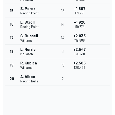
S. Perez
+1.867
15
13
Racing Point
1'19.721
L. Stroll
+1.920
16
14
Racing Point
1'19.774
G. Russell
+2.035
17
14
Williams
1'19.889
L. Norris
+2.547
18
6
McLaren
1'20.401
R. Kubica
+2.585
19
15
Williams
1'20.439
A. Albon
20
2
Racing Bulls