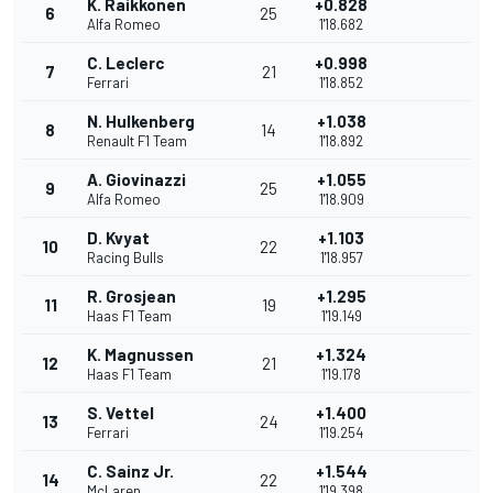
K. Raikkonen
+0.828
6
25
Alfa Romeo
1'18.682
C. Leclerc
+0.998
7
21
Ferrari
1'18.852
N. Hulkenberg
+1.038
8
14
Renault F1 Team
1'18.892
A. Giovinazzi
+1.055
9
25
Alfa Romeo
1'18.909
D. Kvyat
+1.103
10
22
Racing Bulls
1'18.957
R. Grosjean
+1.295
11
19
Haas F1 Team
1'19.149
K. Magnussen
+1.324
12
21
Haas F1 Team
1'19.178
S. Vettel
+1.400
13
24
Ferrari
1'19.254
C. Sainz Jr.
+1.544
14
22
McLaren
1'19.398