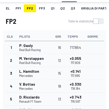
EL
FP1
FP2
FP3
Q1
Q2
Q3
GRIGLIA DI PART
FP2
Tutte le statistiche
CLA
PILOTA
GIRI
TEMPO
GOMME
P. Gasly
1
16
1'17.854
Red Bull Racing
M. Verstappen
+0.055
2
12
Red Bull Racing
1'17.909
L. Hamilton
+0.141
3
15
Mercedes
1'17.995
V. Bottas
+0.330
4
18
Mercedes
1'18.184
D. Ricciardo
+0.743
5
13
Renault F1 Team
1'18.597