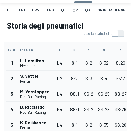
EL
FP1
FP2
FP3
Q1
Q2
Q3
GRIGLIA DI PART
Storia degli pneumatici
Tutte le statistiche
CLA
PILOTA
1
2
3
4
5
L. Hamilton
1
I
:
4
S
:
1
S
:
2
S
:
32
S
:
20
Mercedes
S. Vettel
2
I
:
2
S
:
2
S
:
3
S
:
4
S
:
32
Ferrari
M. Verstappen
3
I
:
4
SS
:
1
SS
:
2
SS
:
25
SS
:
27
Red Bull Racing
D. Ricciardo
4
I
:
4
SS
:
1
SS
:
2
SS
:
28
SS
:
26
Red Bull Racing
K. Raikkonen
5
I
:
4
S
:
1
S
:
2
S
:
35
SS
:
20
Ferrari