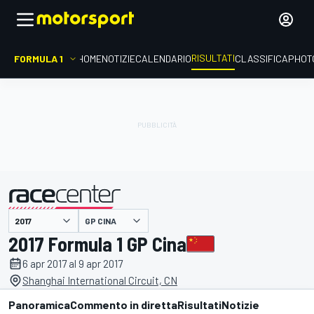
RISULTATI
FORMULA 1
HOME
NOTIZIE
CALENDARIO
CLASSIFICA
PHOT
GP CINA
presentato da
2017 Formula 1 GP Cina
6 apr 2017 al 9 apr 2017
Shanghai International Circuit, CN
Panoramica
Commento in diretta
Risultati
Notizie