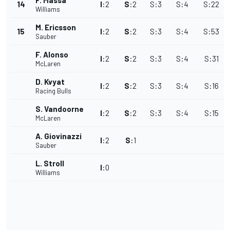
F. Massa
14
I
:
2
S
:
2
S
:
3
S
:
4
S
:
22
Williams
M. Ericsson
15
I
:
2
S
:
2
S
:
3
S
:
4
S
:
53
Sauber
F. Alonso
I
:
2
S
:
2
S
:
3
S
:
4
S
:
31
McLaren
D. Kvyat
I
:
2
S
:
2
S
:
3
S
:
4
S
:
16
Racing Bulls
S. Vandoorne
I
:
2
S
:
2
S
:
3
S
:
4
S
:
15
McLaren
A. Giovinazzi
I
:
2
S
:
1
Sauber
L. Stroll
I
:
0
Williams