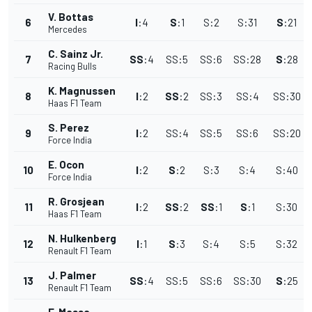
V. Bottas
6
I
:
4
S
:
1
S
:
2
S
:
31
S
:
21
Mercedes
C. Sainz Jr.
7
SS
:
4
SS
:
5
SS
:
6
SS
:
28
S
:
28
Racing Bulls
K. Magnussen
8
I
:
2
SS
:
2
SS
:
3
SS
:
4
SS
:
30
Haas F1 Team
S. Perez
9
I
:
2
SS
:
4
SS
:
5
SS
:
6
SS
:
20
Force India
E. Ocon
10
I
:
2
S
:
2
S
:
3
S
:
4
S
:
40
Force India
R. Grosjean
11
I
:
2
SS
:
2
SS
:
1
S
:
1
S
:
30
Haas F1 Team
N. Hulkenberg
12
I
:
1
S
:
3
S
:
4
S
:
5
S
:
32
Renault F1 Team
J. Palmer
13
SS
:
4
SS
:
5
SS
:
6
SS
:
30
S
:
25
Renault F1 Team