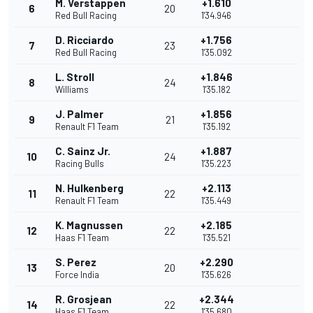
M. Verstappen
+1.610
6
20
Red Bull Racing
1'34.946
D. Ricciardo
+1.756
7
23
Red Bull Racing
1'35.092
L. Stroll
+1.846
8
24
Williams
1'35.182
J. Palmer
+1.856
9
21
Renault F1 Team
1'35.192
C. Sainz Jr.
+1.887
10
24
Racing Bulls
1'35.223
N. Hulkenberg
+2.113
11
22
Renault F1 Team
1'35.449
K. Magnussen
+2.185
12
22
Haas F1 Team
1'35.521
S. Perez
+2.290
13
20
Force India
1'35.626
R. Grosjean
+2.344
14
22
Haas F1 Team
1'35.680