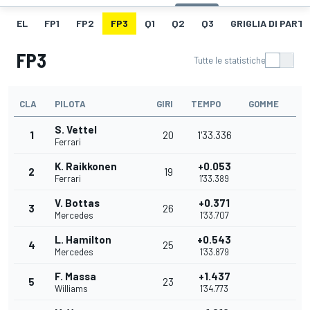
EL
FP1
FP2
FP3
Q1
Q2
Q3
GRIGLIA DI PART
FP3
Tutte le statistiche
CLA
PILOTA
GIRI
TEMPO
GOMME
S. Vettel
1
20
1'33.336
Ferrari
K. Raikkonen
+0.053
2
19
Ferrari
1'33.389
V. Bottas
+0.371
3
26
Mercedes
1'33.707
L. Hamilton
+0.543
4
25
Mercedes
1'33.879
F. Massa
+1.437
5
23
Williams
1'34.773