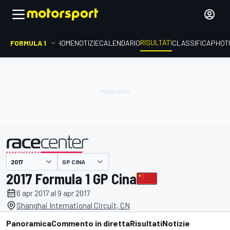
RISULTATI
FORMULA 1
HOME
NOTIZIE
CALENDARIO
CLASSIFICA
PHOT
GP CINA
presentato da
2017 Formula 1 GP Cina
6 apr 2017 al 9 apr 2017
Shanghai International Circuit, CN
Panoramica
Commento in diretta
Risultati
Notizie