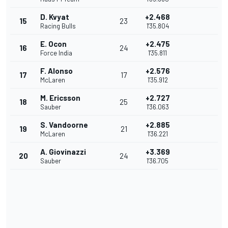
D. Kvyat
+2.468
15
23
Racing Bulls
1'35.804
E. Ocon
+2.475
16
24
Force India
1'35.811
F. Alonso
+2.576
17
17
McLaren
1'35.912
M. Ericsson
+2.727
18
25
Sauber
1'36.063
S. Vandoorne
+2.885
19
21
McLaren
1'36.221
A. Giovinazzi
+3.369
20
24
Sauber
1'36.705