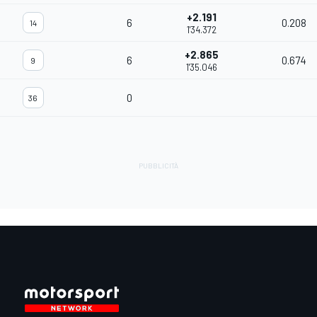
+2.191
6
0.208
14
1'34.372
+2.865
6
0.674
9
1'35.046
0
36