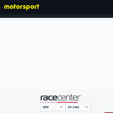
FORMULA 1
presentato da
GP CINA