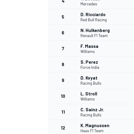
4
Mercedes
D. Ricciardo
5
Red Bull Racing
N. Hulkenberg
6
Renault F1 Team
F. Massa
7
Williams
S. Perez
8
Force India
D. Kvyat
9
Racing Bulls
L. Stroll
10
Williams
C. Sainz Jr.
11
Racing Bulls
K. Magnussen
MONOPOSTO
12
Haas F1 Team