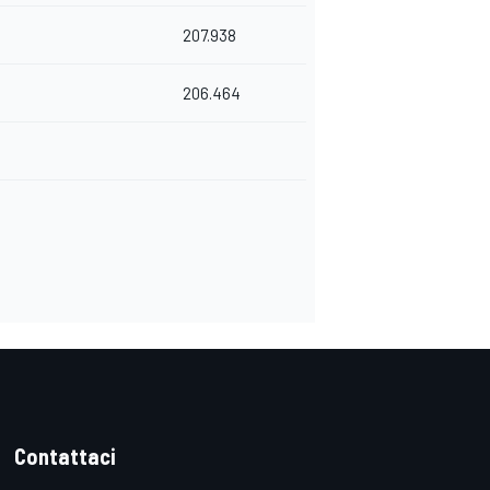
207.938
206.464
Contattaci