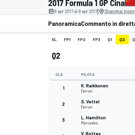
2017 Formula 1 GP Cina
MOTOGP
WEC
|
6 apr 2017 al 9 apr 2017
Shanghai Intern
Panoramica
Commento in dirett
EL
FP1
FP2
FP3
Q1
Q2
Q
Q2
CLA
PILOTA
WRC
K. Raikkonen
1
Ferrari
S. Vettel
2
Ferrari
L. Hamilton
3
Mercedes
V. Bottas