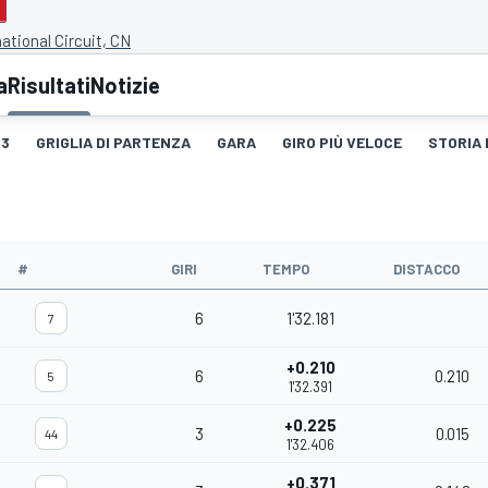
ational Circuit, CN
a
Risultati
Notizie
3
GRIGLIA DI PARTENZA
GARA
GIRO PIÙ VELOCE
STORIA 
#
GIRI
TEMPO
DISTACCO
6
1'32.181
7
+0.210
6
0.210
5
1'32.391
+0.225
3
0.015
44
1'32.406
+0.371