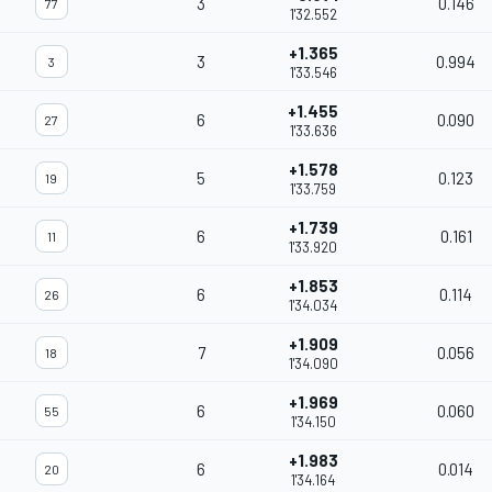
3
0.146
77
1'32.552
+1.365
3
0.994
3
1'33.546
+1.455
6
0.090
27
1'33.636
+1.578
5
0.123
19
1'33.759
+1.739
6
0.161
11
1'33.920
+1.853
6
0.114
26
1'34.034
+1.909
7
0.056
18
1'34.090
+1.969
6
0.060
55
1'34.150
+1.983
6
0.014
20
1'34.164