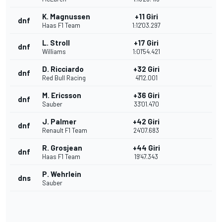
K. Magnussen
+11 Giri
dnf
Haas F1 Team
1:12'03.297
L. Stroll
+17 Giri
dnf
Williams
1:01'54.421
D. Ricciardo
+32 Giri
dnf
Red Bull Racing
41'12.001
M. Ericsson
+36 Giri
dnf
Sauber
33'01.470
J. Palmer
+42 Giri
dnf
Renault F1 Team
24'07.683
R. Grosjean
+44 Giri
dnf
Haas F1 Team
19'47.343
P. Wehrlein
dns
Sauber