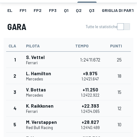
EL
FP1
FP2
FP3
Q1
Q2
Q3
GRIGLIA DI PART
GARA
Tutte le statistiche
CLA
PILOTA
TEMPO
PUNTI
S. Vettel
1
1:24'11.672
25
Ferrari
L. Hamilton
+9.975
2
18
Mercedes
1:24'21.647
V. Bottas
+11.250
3
15
Mercedes
1:24'22.922
K. Raikkonen
+22.393
4
12
Ferrari
1:24'34.065
M. Verstappen
+28.827
5
10
Red Bull Racing
1:24'40.499