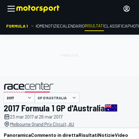
RISULTATI
FORMULA 1
HOME
NOTIZIE
CALENDARIO
CLASSIFICA
PHOT
GP D'AUSTRALIA
presentato da
2017 Formula 1 GP d'Australia
23 mar 2017 al 26 mar 2017
Melbourne Grand Prix Circuit, AU
Panoramica
Commento in diretta
Risultati
Notizie
Video