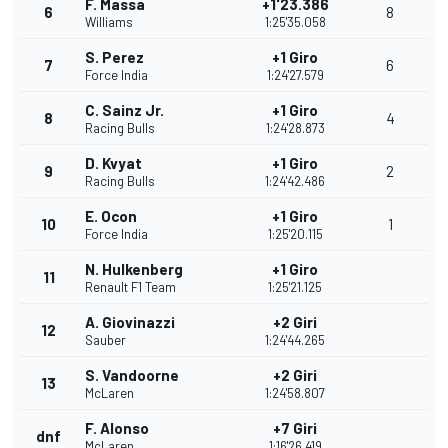
F. Massa
+1'23.386
6
8
Williams
1:25'35.058
S. Perez
+1 Giro
7
6
Force India
1:24'27.579
C. Sainz Jr.
+1 Giro
8
4
Racing Bulls
1:24'28.873
D. Kvyat
+1 Giro
9
2
Racing Bulls
1:24'42.486
E. Ocon
+1 Giro
10
1
Force India
1:25'20.115
N. Hulkenberg
+1 Giro
11
Renault F1 Team
1:25'21.125
A. Giovinazzi
+2 Giri
12
Sauber
1:24'44.265
S. Vandoorne
+2 Giri
13
McLaren
1:24'58.807
F. Alonso
+7 Giri
dnf
McLaren
1:16'26.419