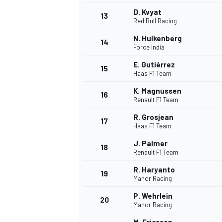
D. Kvyat
13
Red Bull Racing
N. Hulkenberg
14
Force India
E. Gutiérrez
15
Haas F1 Team
K. Magnussen
16
Renault F1 Team
R. Grosjean
17
Haas F1 Team
J. Palmer
18
Renault F1 Team
R. Haryanto
19
Manor Racing
P. Wehrlein
20
Manor Racing