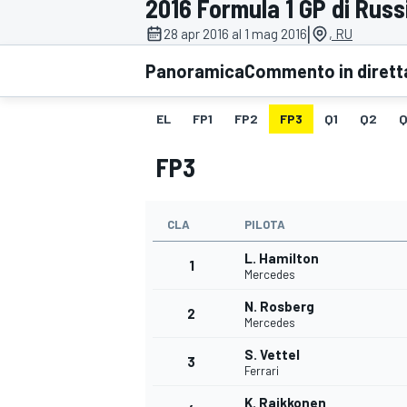
2016 Formula 1 GP di Russ
MOTOGP
WEC
|
28 apr 2016 al 1 mag 2016
, RU
Panoramica
Commento in dirett
EL
FP1
FP2
FP3
Q1
Q2
Q
FP3
CLA
PILOTA
WRC
L. Hamilton
1
Mercedes
N. Rosberg
2
Mercedes
S. Vettel
3
Ferrari
K. Raikkonen