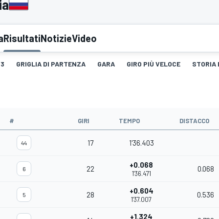
ia
a
Risultati
Notizie
Video
3
GRIGLIA DI PARTENZA
GARA
GIRO PIÙ VELOCE
STORIA 
#
GIRI
TEMPO
DISTACCO
17
1'36.403
44
+0.068
22
0.068
6
1'36.471
+0.604
28
0.536
5
1'37.007
+1.324