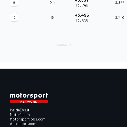
+3.337
23
0.077
9
1'39.740
+3.495
19
0.158
12
1'39.898
InsideEvs.it
Motor1.com
Motorsportjobs.com
Autosport.com