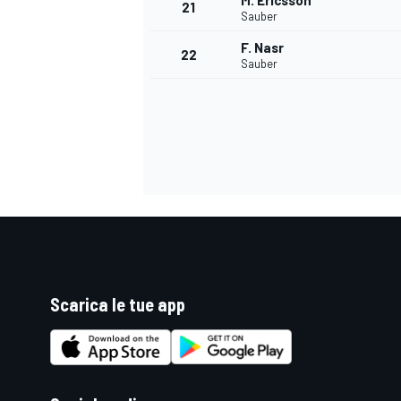
M. Ericsson
21
Sauber
F. Nasr
22
Sauber
Scarica le tue app
ENDURANCE/GT