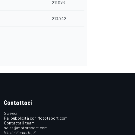
211.076
210.742
Contattaci
Scrivici
Fai pubblicità con Mototsport.com
Contatta il team
sales@motorsport.com
Via del Fornetto, 3