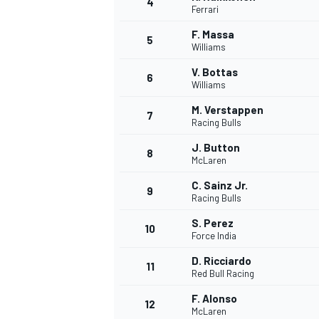
4
Ferrari
F. Massa
5
Williams
V. Bottas
6
Williams
M. Verstappen
7
Racing Bulls
J. Button
8
McLaren
C. Sainz Jr.
9
Racing Bulls
S. Perez
10
Force India
D. Ricciardo
11
Red Bull Racing
F. Alonso
MONOPOSTO
12
McLaren