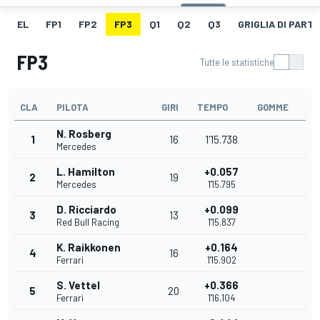
EL
FP1
FP2
FP3
Q1
Q2
Q3
GRIGLIA DI PART
FP3
Tutte le statistiche
CLA
PILOTA
GIRI
TEMPO
GOMME
N. Rosberg
1
16
1'15.738
Mercedes
L. Hamilton
+0.057
2
19
Mercedes
1'15.795
D. Ricciardo
+0.099
3
13
Red Bull Racing
1'15.837
K. Raikkonen
+0.164
4
16
Ferrari
1'15.902
S. Vettel
+0.366
5
20
Ferrari
1'16.104