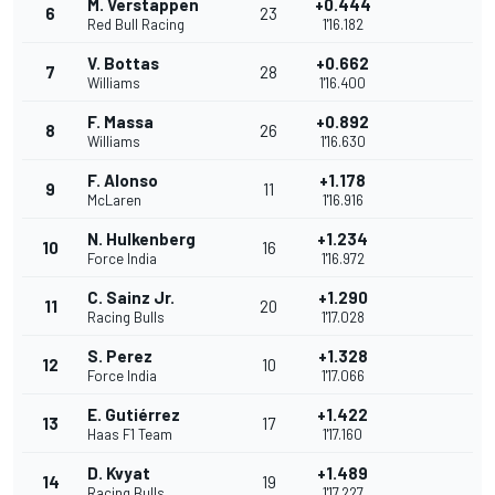
M. Verstappen
+0.444
6
23
Red Bull Racing
1'16.182
V. Bottas
+0.662
7
28
Williams
1'16.400
F. Massa
+0.892
8
26
Williams
1'16.630
F. Alonso
+1.178
9
11
McLaren
1'16.916
N. Hulkenberg
+1.234
10
16
Force India
1'16.972
C. Sainz Jr.
+1.290
11
20
Racing Bulls
1'17.028
S. Perez
+1.328
12
10
Force India
1'17.066
E. Gutiérrez
+1.422
13
17
Haas F1 Team
1'17.160
D. Kvyat
+1.489
14
19
Racing Bulls
1'17.227