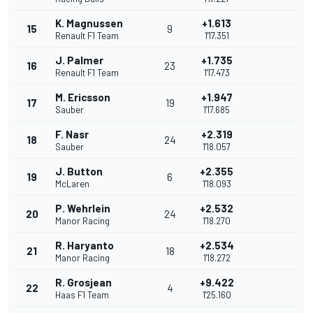
K. Magnussen
+1.613
15
9
Renault F1 Team
1'17.351
J. Palmer
+1.735
16
23
Renault F1 Team
1'17.473
M. Ericsson
+1.947
17
19
Sauber
1'17.685
F. Nasr
+2.319
18
24
Sauber
1'18.057
J. Button
+2.355
19
6
McLaren
1'18.093
P. Wehrlein
+2.532
20
24
Manor Racing
1'18.270
R. Haryanto
+2.534
21
18
Manor Racing
1'18.272
R. Grosjean
+9.422
22
4
Haas F1 Team
1'25.160