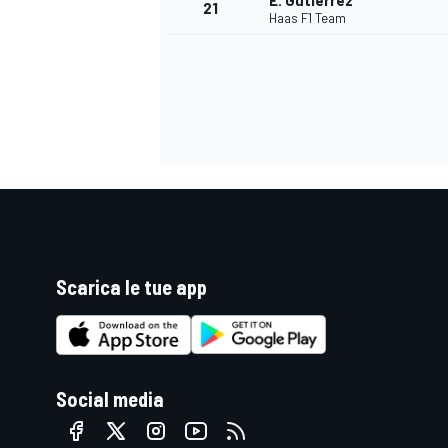
E. Gutiérrez
21
Haas F1 Team
Scarica le tue app
ENDURANCE/GT
Social media