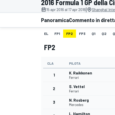
2016 Formula 1 GP della C
MOTOGP
WEC
|
15 apr 2016 al 17 apr 2016
Shanghai Inte
Panoramica
Commento in dirett
EL
FP1
FP2
FP3
Q1
Q2
Q
FP2
CLA
PILOTA
WRC
K. Raikkonen
1
Ferrari
S. Vettel
2
Ferrari
N. Rosberg
3
Mercedes
L. Hamilton