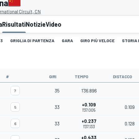
ina
rnational Circuit, CN
a
Risultati
Notizie
Video
3
GRIGLIA DI PARTENZA
GARA
GIRO PIÙ VELOCE
STORIA 
#
GIRI
TEMPO
DISTACCO
35
1'36.896
7
+0.109
33
0.109
5
1'37.005
+0.237
33
0.128
6
1'37.133
+0.433