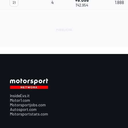
+6.058
4
1.888
21
1'42.954
InsideEvs.it
Motor1.com
Motorsportjobs.com
Autosport.com
Motorsportstats.com