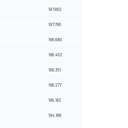
197.862
197.790
196.680
196.452
196.351
196.277
195.162
194.166