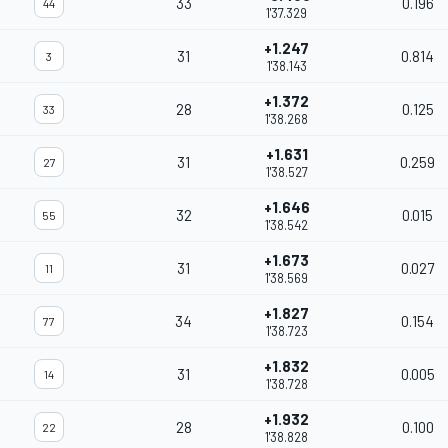
33
0.196
44
1'37.329
+1.247
31
0.814
3
1'38.143
+1.372
28
0.125
33
1'38.268
+1.631
31
0.259
27
1'38.527
+1.646
32
0.015
55
1'38.542
+1.673
31
0.027
11
1'38.569
+1.827
34
0.154
77
1'38.723
+1.832
31
0.005
14
1'38.728
+1.932
28
0.100
22
1'38.828