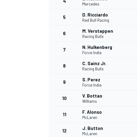
4
Mercedes
D. Ricciardo
5
Red Bull Racing
M. Verstappen
6
Racing Bulls
N. Hulkenberg
7
Force India
C. Sainz Jr.
8
Racing Bulls
S. Perez
9
Force India
V. Bottas
10
Williams
F. Alonso
11
McLaren
J. Button
MONOPOSTO
12
McLaren