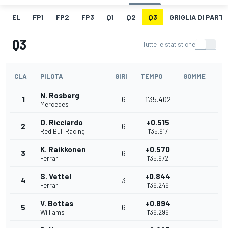
EL
FP1
FP2
FP3
Q1
Q2
Q3
GRIGLIA DI PART
Q3
Tutte le statistiche
CLA
PILOTA
GIRI
TEMPO
GOMME
N. Rosberg
1
6
1'35.402
Mercedes
D. Ricciardo
+0.515
2
6
Red Bull Racing
1'35.917
K. Raikkonen
+0.570
3
6
Ferrari
1'35.972
S. Vettel
+0.844
4
3
Ferrari
1'36.246
V. Bottas
+0.894
5
6
Williams
1'36.296