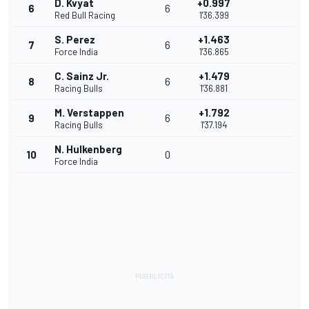
D. Kvyat
+0.997
6
6
Red Bull Racing
1'36.399
S. Perez
+1.463
7
6
Force India
1'36.865
C. Sainz Jr.
+1.479
8
6
Racing Bulls
1'36.881
M. Verstappen
+1.792
9
6
Racing Bulls
1'37.194
N. Hulkenberg
10
0
Force India