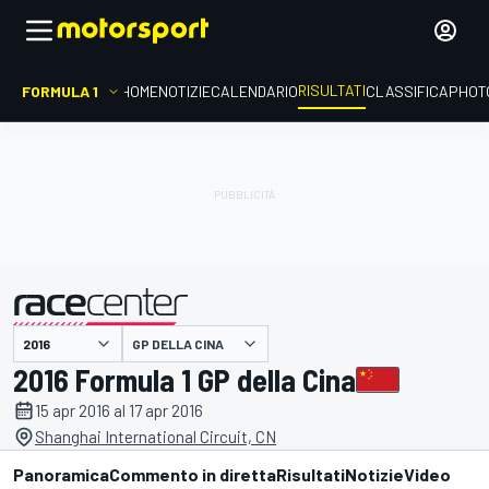
RISULTATI
FORMULA 1
HOME
NOTIZIE
CALENDARIO
CLASSIFICA
PHOT
GP DELLA CINA
presentato da
2016 Formula 1 GP della Cina
15 apr 2016 al 17 apr 2016
Shanghai International Circuit, CN
Panoramica
Commento in diretta
Risultati
Notizie
Video