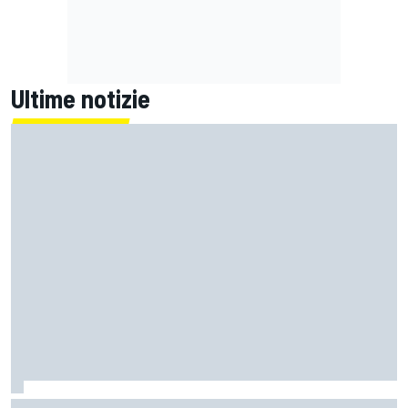
Ultime notizie
MotoGP | L'Aprilia fa il pieno nella Sprint di Silverstone, ora