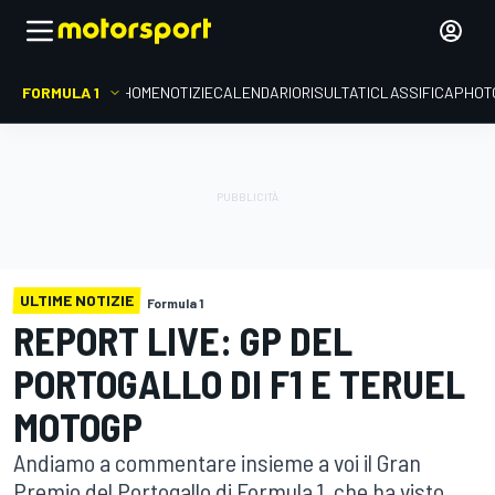
FORMULA 1
HOME
NOTIZIE
CALENDARIO
RISULTATI
CLASSIFICA
PHOT
ULTIME NOTIZIE
Formula 1
REPORT LIVE: GP DEL
PORTOGALLO DI F1 E TERUEL
MOTOGP
Andiamo a commentare insieme a voi il Gran
Premio del Portogallo di Formula 1, che ha visto