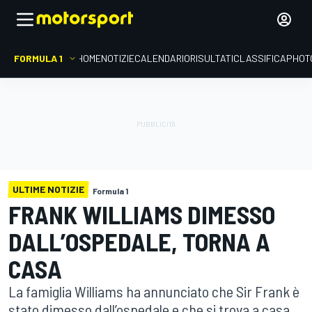
FORMULA 1
HOME
NOTIZIE
CALENDARIO
RISULTATI
CLASSIFICA
PHOT
ULTIME NOTIZIE
Formula 1
FRANK WILLIAMS DIMESSO
DALL’OSPEDALE, TORNA A
CASA
La famiglia Williams ha annunciato che Sir Frank è
stato dimesso dall’ospedale e che si trova a casa,