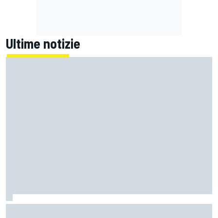
Ultime notizie
La FIA rivela l'ambizioso obiettivo di rendere le monoposto
di F1 più leggere di altri 80 kg