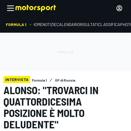
FORMULA 1
HOME
NOTIZIE
CALENDARIO
RISULTATI
CLASSIFICA
PHOT
INTERVISTA
Formula 1
GP di Russia
ALONSO: "TROVARCI IN
QUATTORDICESIMA
POSIZIONE È MOLTO
DELUDENTE"