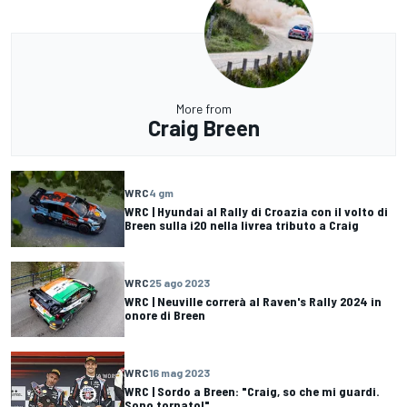
More from
Craig Breen
WRC
4 gm
WRC | Hyundai al Rally di Croazia con il volto di
Breen sulla i20 nella livrea tributo a Craig
WRC
25 ago 2023
WRC | Neuville correrà al Raven's Rally 2024 in
onore di Breen
WRC
16 mag 2023
WRC | Sordo a Breen: "Craig, so che mi guardi.
Sono tornato!"