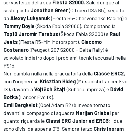
servosterzo della sua
Fiesta S2000.
Sale dunque al
sesto posto
Jonathan Greer
(Citroën DS3 R5), seguito
da
Alexey Lukyanuk
(Fiesta R5-Chervonenko Racing) e
Tommy Doyle
(Škoda Fabia S2000). Completano la
Top10
Jaromír Tarabus
(Škoda Fabia S2000) e
Raul
Jeets
(Fiesta R5-MM Motorsport).
Giacomo
Costenaro
(Peugeot 207 S2000 - Delta Rally) è
scivolato indietro dopo i problemi tecnici accusati nella
PS15.
Non cambia nulla nella graduatoria della
Classe ERC2,
con l'ungherese
Krisztián Hideg
(Mitsubishi Lancer Evo
IX), davanti a
Vojtěch Štajf
(Subaru Impreza) e
Dávid
Botka
(Lancer Evo IX).
Emil Bergkvist
(Opel Adam R2) è invece tornato
davanti al compagno di squadra
Marijan Griebel
per
quanto riguarda le
Classi ERC Junior ed ERC3
; i due
sono divisi da appena 0"5. Sempre terzo
Chris Ingram