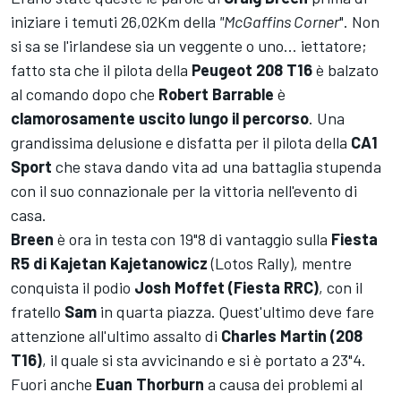
iniziare i temuti 26,02Km della
"McGaffins Corner
". Non
si sa se l'irlandese sia un veggente o uno... iettatore;
fatto sta che il pilota della
Peugeot 208 T16
è balzato
al comando dopo che
Robert Barrable
è
clamorosamente uscito lungo il percorso
. Una
grandissima delusione e disfatta per il pilota della
CA1
Sport
che stava dando vita ad una battaglia stupenda
con il suo connazionale per la vittoria nell'evento di
casa.
Breen
è ora in testa con 19"8 di vantaggio sulla
Fiesta
R5 di Kajetan Kajetanowicz
(Lotos Rally), mentre
conquista il podio
Josh Moffet (Fiesta RRC)
, con il
fratello
Sam
in quarta piazza. Quest'ultimo deve fare
attenzione all'ultimo assalto di
Charles Martin (208
T16)
, il quale si sta avvicinando e si è portato a 23"4.
Fuori anche
Euan Thorburn
a causa dei problemi al