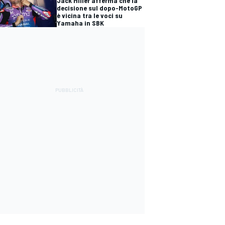
Jack Miller afferma che la
decisione sul dopo-MotoGP
è vicina tra le voci su
Yamaha in SBK