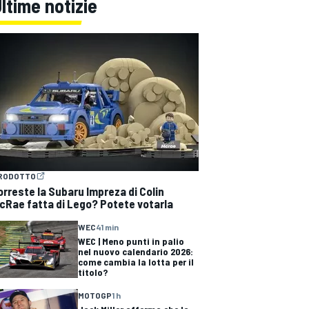
ltime notizie
RODOTTO
orreste la Subaru Impreza di Colin
cRae fatta di Lego? Potete votarla
WEC
41 min
WEC | Meno punti in palio
nel nuovo calendario 2026:
come cambia la lotta per il
titolo?
MOTOGP
1 h