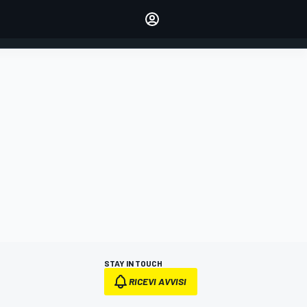
dei tuoi piloti preferiti
Fai sentire la tua voce
commentando l'articolo
ACCEDI
EDIZIONE
ITALIA
STAY IN TOUCH
RICEVI AVVISI