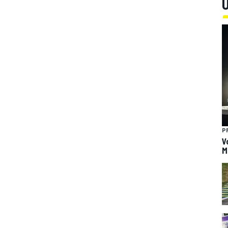
U
P
V
M