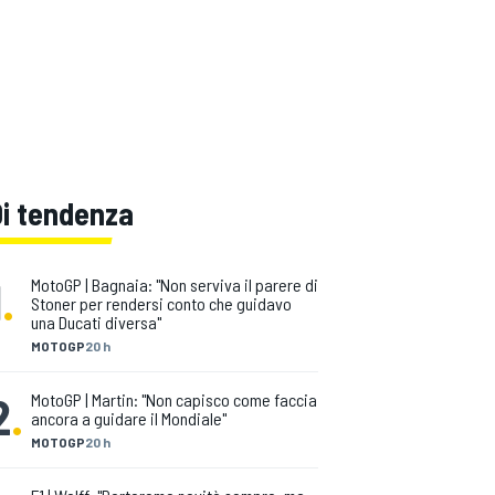
Di tendenza
1
.
MotoGP | Bagnaia: "Non serviva il parere di
Stoner per rendersi conto che guidavo
una Ducati diversa"
MOTOGP
20 h
2
.
MotoGP | Martin: "Non capisco come faccia
ancora a guidare il Mondiale"
MOTOGP
20 h