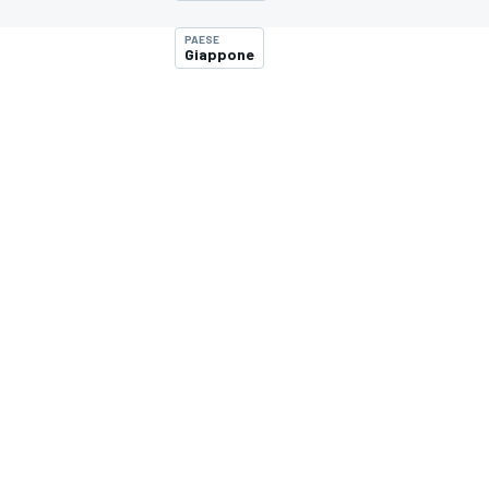
MOTOGP
WEC
PAESE
Giappone
WRC