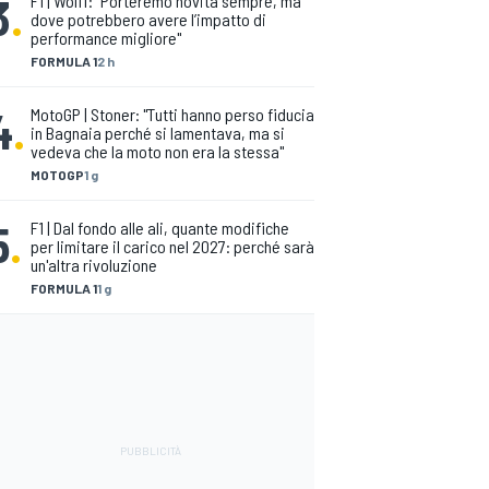
3
.
F1 | Wolff: "Porteremo novità sempre, ma
dove potrebbero avere l’impatto di
performance migliore"
FORMULA 1
2 h
4
.
MotoGP | Stoner: "Tutti hanno perso fiducia
in Bagnaia perché si lamentava, ma si
vedeva che la moto non era la stessa"
MOTOGP
1 g
5
.
F1 | Dal fondo alle ali, quante modifiche
per limitare il carico nel 2027: perché sarà
un'altra rivoluzione
FORMULA 1
1 g