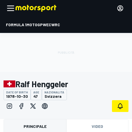
FORMULA 1
MOTOGP
WEC
WRC
Ralf Henggeler
DATE OF BIRTH
AGE
NAZIONALITÀ
1978-10-30
47
Svizzera
PRINCIPALE
VIDEO