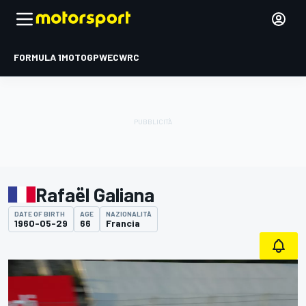
FORMULA 1
MOTOGP
WEC
WRC
Rafaël Galiana
DATE OF BIRTH
AGE
NAZIONALITÀ
1960-05-29
66
Francia