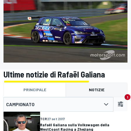
Ultime notizie di Rafaël Galiana
PRINCIPALE
NOTIZIE
1
CAMPIONATO
TCR
27 set 2017
Rafaël Galiana sulla Volkswagen della
WestCoast Racing a Zhejiang