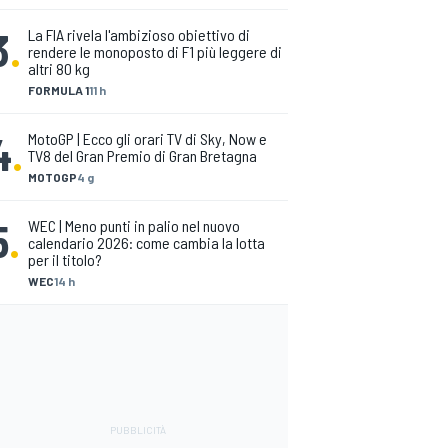
3
.
La FIA rivela l'ambizioso obiettivo di
rendere le monoposto di F1 più leggere di
altri 80 kg
FORMULA 1
11 h
4
.
MotoGP | Ecco gli orari TV di Sky, Now e
TV8 del Gran Premio di Gran Bretagna
MOTOGP
4 g
5
.
WEC | Meno punti in palio nel nuovo
calendario 2026: come cambia la lotta
per il titolo?
WEC
14 h