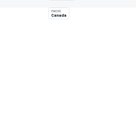
MOTOGP
WEC
PAESE
Canada
WRC