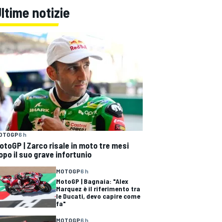
ltime notizie
OTOGP
6 h
otoGP | Zarco risale in moto tre mesi
opo il suo grave infortunio
MOTOGP
6 h
MotoGP | Bagnaia: "Alex
Marquez è il riferimento tra
le Ducati, devo capire come
fa"
MOTOGP
6 h