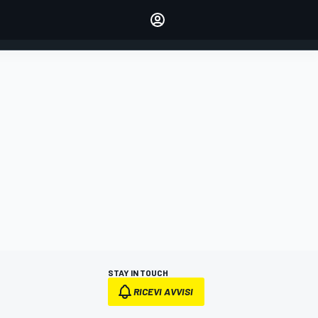
dei tuoi piloti preferiti
Fai sentire la tua voce
commentando l'articolo
ACCEDI
EDIZIONE
ITALIA
STAY IN TOUCH
RICEVI AVVISI