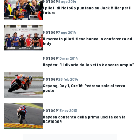
MOTOGP
8 ago 2014
I piloti di MotoGp puntano su Jack Miller per il
futuro
MOTOGP
7 ago 2014
Il mercato piloti tiene banco in conferenza ad
Indy
MOTOGP
10 mar 2014
Hayden: "Il divario dalla vetta è ancora ampio"
MOTOGP
26 feb 2014
Sepang, Day 1, Ore 16: Pedrosa sale al terzo
posto
MOTOGP
13 nov 2013
Hayden contento della prima uscita con la
RCV1000R