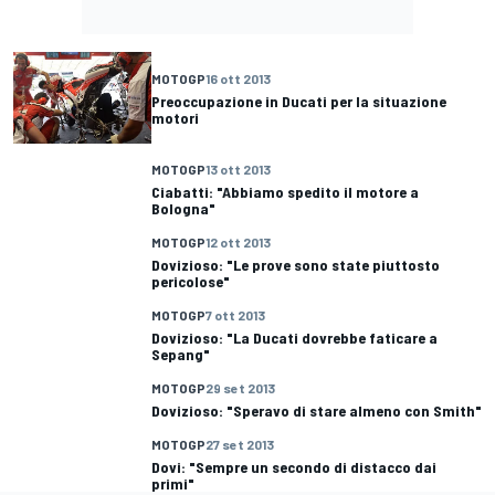
MOTOGP
16 ott 2013
Preoccupazione in Ducati per la situazione
motori
MOTOGP
13 ott 2013
Ciabatti: "Abbiamo spedito il motore a
Bologna"
MOTOGP
12 ott 2013
Dovizioso: "Le prove sono state piuttosto
pericolose"
MOTOGP
7 ott 2013
Dovizioso: "La Ducati dovrebbe faticare a
Sepang"
MOTOGP
29 set 2013
Dovizioso: "Speravo di stare almeno con Smith"
MOTOGP
27 set 2013
Dovi: "Sempre un secondo di distacco dai
primi"