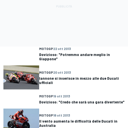
MOTOGP
22 ott 2013
Dovizioso: "Potremmo andare meglio in
Giappone"
MOTOGP
20 ott 2013
Iannone si inserisce in mezzo alle due Ducati
ufficiali
MOTOGP
19 ott 2013
Dovizioso: "Credo che sarà una gara divertente"
MOTOGP
18 ott 2013
Il vento aumenta le difficoltà delle Ducati in
Australia