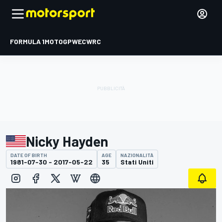
FORMULA 1
MOTOGP
WEC
WRC
Nicky Hayden
DATE OF BIRTH
AGE
NAZIONALITÀ
1981-07-30 - 2017-05-22
35
Stati Uniti