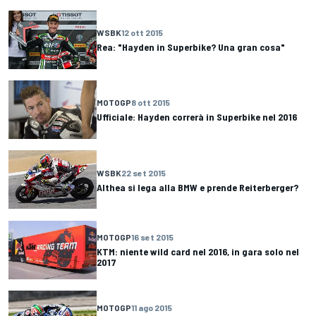
WSBK
12 ott 2015
Rea: "Hayden in Superbike? Una gran cosa"
MOTOGP
8 ott 2015
Ufficiale: Hayden correrà in Superbike nel 2016
WSBK
22 set 2015
Althea si lega alla BMW e prende Reiterberger?
MOTOGP
16 set 2015
KTM: niente wild card nel 2016, in gara solo nel
2017
MOTOGP
11 ago 2015