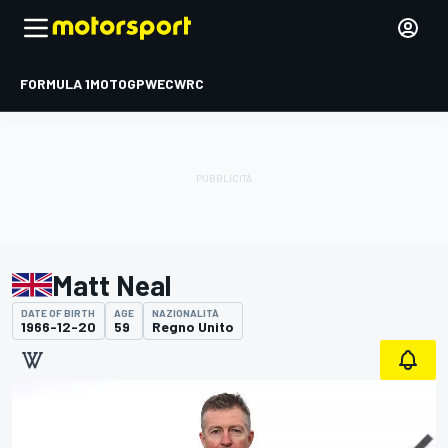
FORMULA 1
MOTOGP
WEC
WRC
Matt Neal
DATE OF BIRTH
AGE
NAZIONALITÀ
1966-12-20
59
Regno Unito