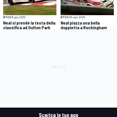
BTCC
8 giu 2010
BTCC
25 apr 2010
Neal si prende la testa della
Neal piazza una bella
classifica ad Oulton Park
doppietta a Rockingham
Scarica le tue app