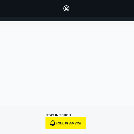
dei tuoi piloti preferiti
Fai sentire la tua voce
commentando l'articolo
ACCEDI
EDIZIONE
ITALIA
STAY IN TOUCH
RICEVI AVVISI