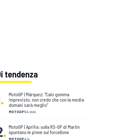
Di tendenza
1
.
MotoGP | Márquez: "Calo gomma
imprevisto, non credo che con la media
domani sarà meglio"
MOTOGP
54 min
2
.
MotoGP | Aprilia: sulla RS-GP di Martin
spuntano le pinne sul forcellone
MOTOGP
4 h