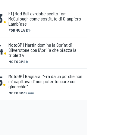
3
.
F1 | Red Bull avrebbe scelto Tom
McCullough come sostituto di Gianpiero
Lambiase
FORMULA 1
7 h
4
.
MotoGP | Martin domina la Sprint di
Silverstone con l'Aprilia che piazza la
tripletta
MOTOGP
2 h
5
.
MotoGP | Bagnaia: "Era da un po' che non
mi capitava di non poter toccare con il
ginocchio"
MOTOGP
39 min