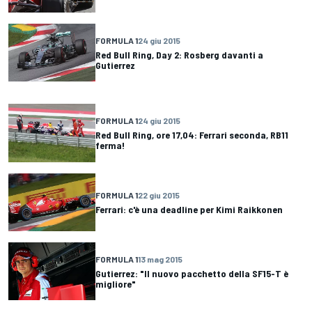
FORMULA 1
24 giu 2015
Red Bull Ring, Day 2: Rosberg davanti a
Gutierrez
FORMULA 1
24 giu 2015
Red Bull Ring, ore 17,04: Ferrari seconda, RB11
ferma!
FORMULA 1
22 giu 2015
Ferrari: c'è una deadline per Kimi Raikkonen
FORMULA 1
13 mag 2015
Gutierrez: "Il nuovo pacchetto della SF15-T è
migliore"