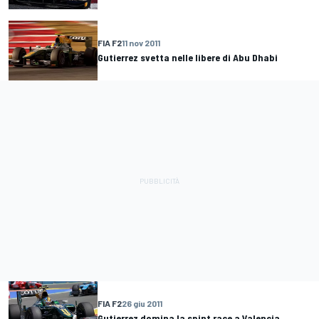
FIA F2
11 nov 2011
Gutierrez svetta nelle libere di Abu Dhabi
FIA F2
26 giu 2011
Gutierrez domina la spint race a Valencia