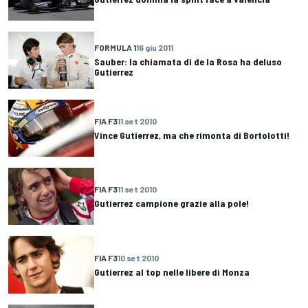
FORMULA 1
16 giu 2011
Sauber: la chiamata di de la Rosa ha deluso
Gutierrez
FIA F3
11 set 2010
Vince Gutierrez, ma che rimonta di Bortolotti!
FIA F3
11 set 2010
Gutierrez campione grazie alla pole!
FIA F3
10 set 2010
Gutierrez al top nelle libere di Monza