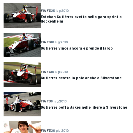
FIA F3
25 lug 2010
Esteban Gutiérrez svetta nella gara sprint a
Hockenheim
FIA F3
10 lug 2010
Gutierrez vince ancora e prende il largo
FIA F3
10 lug 2010
Gutierrez centra la pole anche a Silverstone
FIA F3
9 lug 2010
Gutierrez beffa Jakes nelle libere a Silverstone
FIA F3
26 giu 2010