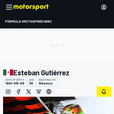
FORMULA 1
MOTOGP
WEC
WRC
Esteban Gutiérrez
DATE OF BIRTH
AGE
NAZIONALITÀ
1991-08-05
35
Messico