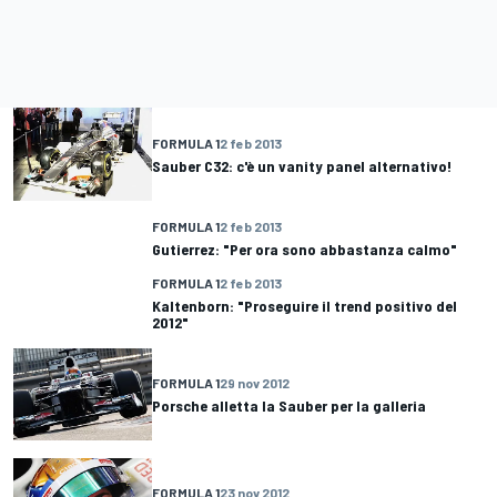
FORMULA 1
2 feb 2013
Sauber C32: c'è un vanity panel alternativo!
FORMULA 1
2 feb 2013
Gutierrez: "Per ora sono abbastanza calmo"
FORMULA 1
2 feb 2013
Kaltenborn: "Proseguire il trend positivo del
2012"
FORMULA 1
29 nov 2012
Porsche alletta la Sauber per la galleria
FORMULA 1
23 nov 2012