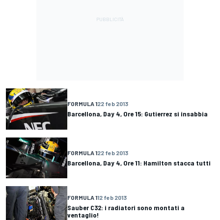
FORMULA 1
22 feb 2013
Barcellona, Day 4, Ore 15: Gutierrez si insabbia
FORMULA 1
22 feb 2013
Barcellona, Day 4, Ore 11: Hamilton stacca tutti
FORMULA 1
12 feb 2013
Sauber C32: i radiatori sono montati a
ventaglio!