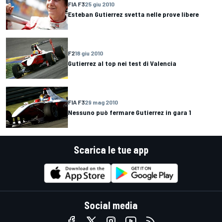
FIA F3
25 giu 2010
Esteban Gutierrez svetta nelle prove libere
F2
18 giu 2010
Gutierrez al top nei test di Valencia
FIA F3
29 mag 2010
Nessuno può fermare Gutierrez in gara 1
Scarica le tue app
Social media