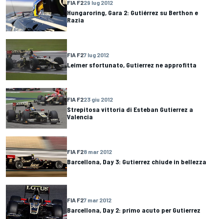
FIA F2
29 lug 2012
Hungaroring, Gara 2: Gutiérrez su Berthon e
Razia
FIA F2
7 lug 2012
Leimer sfortunato, Gutierrez ne approfitta
FIA F2
23 giu 2012
Strepitosa vittoria di Esteban Gutierrez a
Valencia
FIA F2
8 mar 2012
Barcellona, Day 3: Gutierrez chiude in bellezza
FIA F2
7 mar 2012
Barcellona, Day 2: primo acuto per Gutierrez