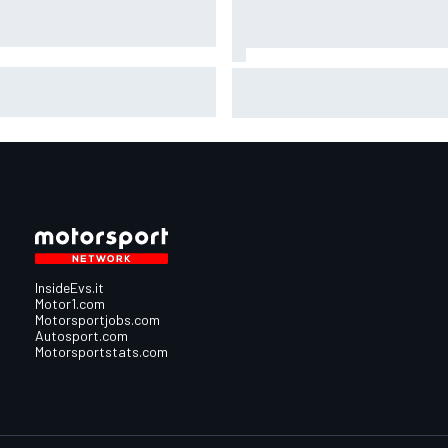
oGP | L'Aprilia monopolizza la
F1 | Red Bull avrebbe scelto T
a fila di Silverstone con la
McCullough come sostituto di
 da record di Martin
Gianpiero Lambiase
InsideEvs.it
Motor1.com
Motorsportjobs.com
Autosport.com
Motorsportstats.com