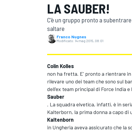
LA SAUBER!
MOTOGP
WEC
C'è un gruppo pronto a subentrare 
saltare
Franco Nugnes
Modificato:
14 mag 2015, 08:01
Colin Kolles
non ha fretta. E' pronto a rientrare 
WRC
rilevare uno dei team che sono sul ba
dell'ex team principal di Force India e
Sauber
. La squadra elvetica, infatti, è in ser
Kalterborn, la prima donna a capo di 
Kaltenborn
in Ungheria aveva assicurato che la 