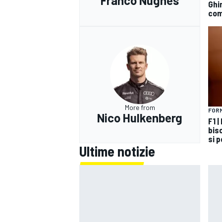
Franco Nugnes
Ghin
com
More from
FORM
Nico Hulkenberg
F1 |
bis
si p
Ultime notizie
MONOMARCA