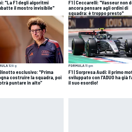
i: "La F1 degli algoritmi
F1 | Ceccarelli: "Vasseur non 
batte il mostro invisibile"
ancora pensare agli ordini di
squadra: è troppo presto"
ULA 1
29 g
FORMULA 1
1 gm
 Binotto esclusivo: "Prima
F1 | Sorpresa Audi: il primo mo
ogna costruire la squadra, poi
sviluppato con l'ADUO ha già f
otrà puntare in alto”
il suo esordio!