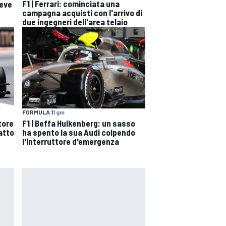
F1 | Ferrari: cominciata una
deve
campagna acquisti con l'arrivo di
due ingegneri dell'area telaio
FORMULA 1
1 gm
tore
F1 | Beffa Hulkenberg: un sasso
atto
ha spento la sua Audi colpendo
l'interruttore d'emergenza