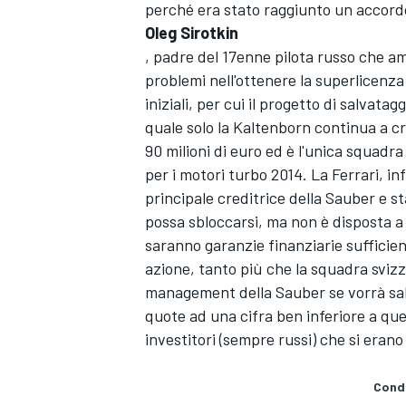
perché era stato raggiunto un accordo
Oleg Sirotkin
, padre del 17enne pilota russo che am
problemi nell'ottenere la superlicenz
iniziali, per cui il progetto di salvata
quale solo la Kaltenborn continua a c
90 milioni di euro ed è l'unica squadr
per i motori turbo 2014. La Ferrari, i
principale creditrice della Sauber e 
possa sbloccarsi, ma non è disposta a 
saranno garanzie finanziarie sufficient
azione, tanto più che la squadra svizze
management della Sauber se vorrà sal
quote ad una cifra ben inferiore a quel
investitori (sempre russi) che si erano 
MONOPOSTO
Condi