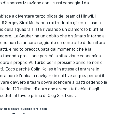
 di sponsorizzazione con i russi capeggiati da
bisce a diventare terzo pilota del team di Hinwil. I
a di Sergey Sirotkin hanno raffreddato gli entusiasmo
ggio della squadra si sta rivelando un clamoroso bluff al
redere. La Sauber ha un debito che è stimato intorno ai
a che non ha ancora raggiunto un contratto di fornitura
nfatti, è molto preoccupata dal momento che è la
sta facendo pressione perché la situazione economica
dare il proprio V6 turbo per il prossimo anno se non ci
i. Ecco perché Colin Kolles è in attesa di entrare in
ra non è l'unica a navigare in cattive acque, per cui il
vare davvero il team dovrà scendere a patti cedendo le
la dei 120 milioni di euro che erano stati chiesti agli
seduti al tavolo prima di Oleg Sirotkin...
vidi o salva questo articolo