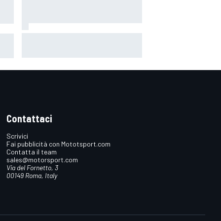
MotoGP | "L'alleanza perfetta":
om
Crutchlow punta forte su
Quartararo in Honda
Contattaci
Scrivici
Fai pubblicità con Mototsport.com
Contatta il team
sales@motorsport.com
Via del Fornetto, 3
00149 Roma, Italy