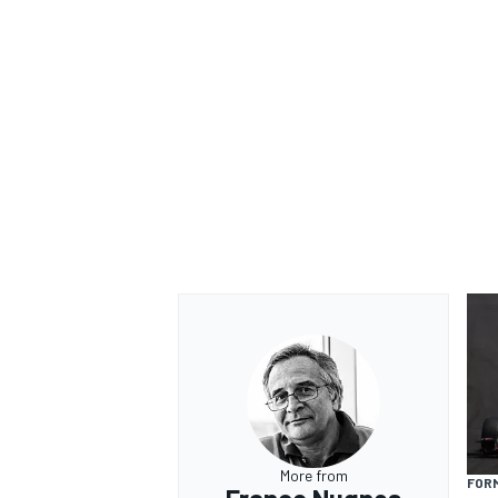
ENDURANCE/GT
More from
FORM