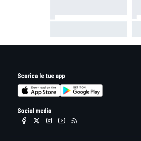
Mot
La Murciélago definitiva esiste: è
prim
una SV con cambio manuale
pole
Scarica le tue app
Social media
RALLY