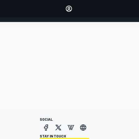
dei tuoi piloti preferiti
Fai sentire la tua voce
commentando l'articolo
ACCEDI
EDIZIONE
ITALIA
SOCIAL
STAY IN TOUCH