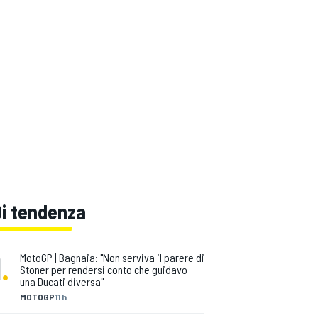
Di tendenza
1
.
MotoGP | Bagnaia: "Non serviva il parere di
Stoner per rendersi conto che guidavo
una Ducati diversa"
MOTOGP
11 h