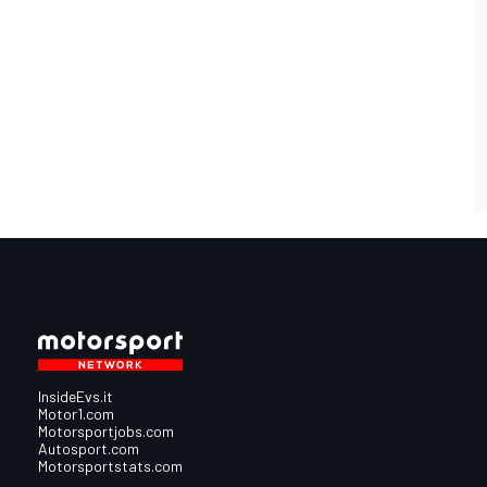
InsideEvs.it
Motor1.com
Motorsportjobs.com
Autosport.com
Motorsportstats.com