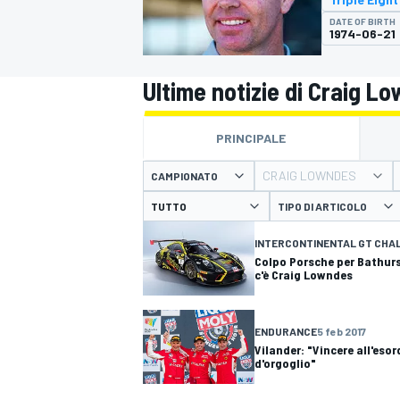
MOTOGP
WEC
DATE OF BIRTH
1974-06-21
Ultime notizie di Craig L
PRINCIPALE
CRAIG LOWNDES
CAMPIONATO
TIPO DI ARTICOLO
WRC
INTERCONTINENTAL GT CHA
Colpo Porsche per Bathur
c'è Craig Lowndes
ENDURANCE
5 feb 2017
Vilander: "Vincere all'eso
d'orgoglio"