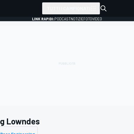
TUTTI I CAMPIONATI
LINK RAPIDI:
PODCAST
NOTIZIE
FOTO
VIDEO
ig Lowndes
t Race Engineering