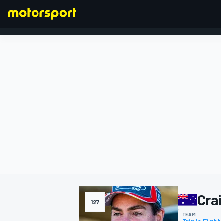
FORMULA 1
Cra
127
TEAM
Triple Eigh