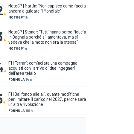
2
.
MotoGP | Martin: "Non capisco come faccia
ancora a guidare il Mondiale"
MOTOGP
11 h
3
.
MotoGP | Stoner: "Tutti hanno perso fiducia
in Bagnaia perché si lamentava, ma si
vedeva che la moto non era la stessa"
MOTOGP
1 g
4
.
F1 | Ferrari: cominciata una campagna
acquisti con l'arrivo di due ingegneri
dell'area telaio
FORMULA 1
4 g
5
.
F1 | Dal fondo alle ali, quante modifiche
per limitare il carico nel 2027: perché sarà
un'altra rivoluzione
FORMULA 1
18 h