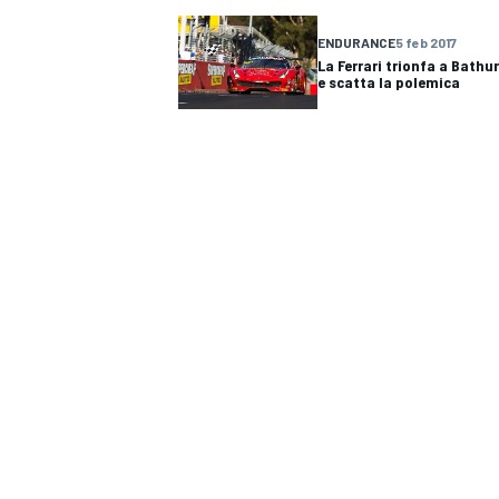
ENDURANCE
5 feb 2017
La Ferrari trionfa a Bathu
e scatta la polemica
MONOPOSTO