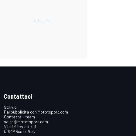
Contattaci
Scrivici
Fai pubblicità con Mototsport.com
Contatta il team
sales@motorsport.com
Via del Fornetto, 3
00149 Roma, Italy