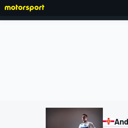
FORMULA 1
And