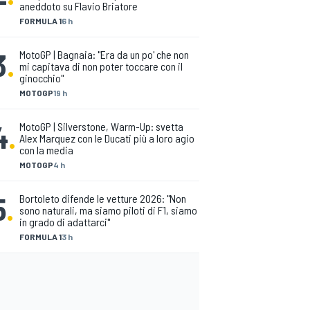
aneddoto su Flavio Briatore
FORMULA 1
6 h
3
.
MotoGP | Bagnaia: "Era da un po' che non
mi capitava di non poter toccare con il
ginocchio"
MOTOGP
19 h
4
.
MotoGP | Silverstone, Warm-Up: svetta
Alex Marquez con le Ducati più a loro agio
con la media
MOTOGP
4 h
5
.
Bortoleto difende le vetture 2026: "Non
sono naturali, ma siamo piloti di F1, siamo
in grado di adattarci"
FORMULA 1
3 h