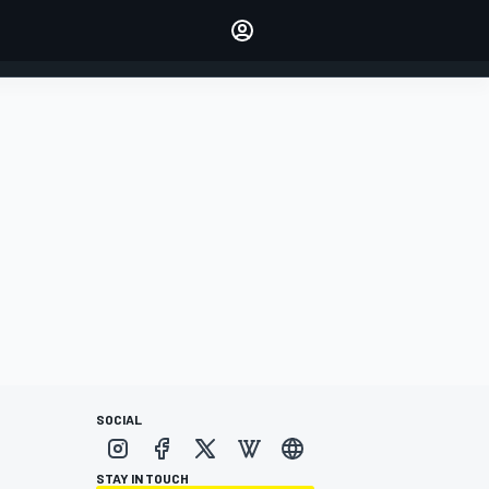
dei tuoi piloti preferiti
Fai sentire la tua voce
commentando l'articolo
ACCEDI
EDIZIONE
ITALIA
SOCIAL
STAY IN TOUCH