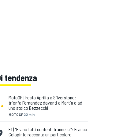
Di tendenza
1
.
MotoGP | Festa Aprilia a Silverstone:
trionfa Fernandez davanti a Martin e ad
uno stoico Bezzecchi
MOTOGP
22 min
2
.
F1 | "Erano tutti contenti tranne lui": Franco
Colapinto racconta un particolare