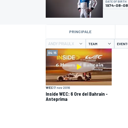
DATE OF BIRTH
MOTOGP
WEC
1974-08-08
PRINCIPALE
ANDY PRIAULX
TEAM
EVENT
04:15
WRC
WEC
17 nov 2016
Inside WEC: 6 Ore del Bahrain -
Anteprima