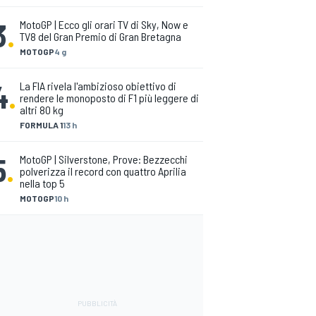
3
.
MotoGP | Ecco gli orari TV di Sky, Now e
TV8 del Gran Premio di Gran Bretagna
MOTOGP
4 g
4
.
La FIA rivela l'ambizioso obiettivo di
rendere le monoposto di F1 più leggere di
altri 80 kg
FORMULA 1
13 h
5
.
MotoGP | Silverstone, Prove: Bezzecchi
polverizza il record con quattro Aprilia
nella top 5
MOTOGP
10 h