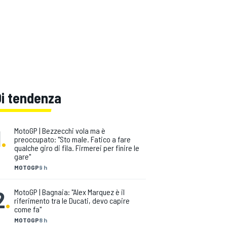
Di tendenza
1
.
MotoGP | Bezzecchi vola ma è
preoccupato: "Sto male. Fatico a fare
qualche giro di fila. Firmerei per finire le
gare"
MOTOGP
9 h
2
.
MotoGP | Bagnaia: "Alex Marquez è il
riferimento tra le Ducati, devo capire
come fa"
MOTOGP
8 h