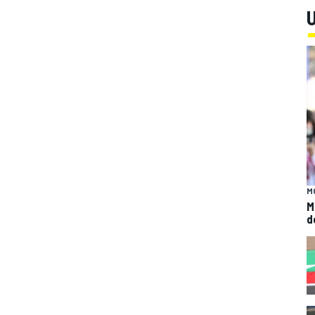
U
M
M
d