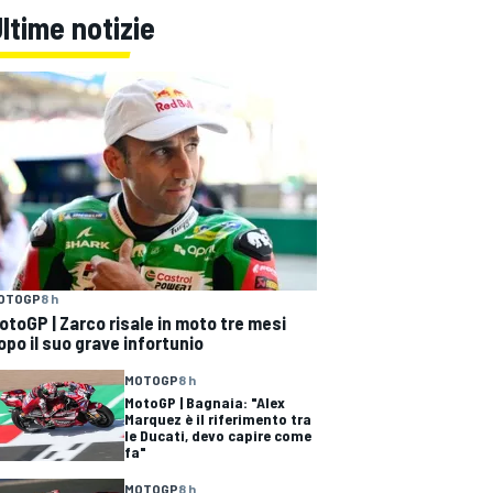
ltime notizie
OTOGP
8 h
otoGP | Zarco risale in moto tre mesi
opo il suo grave infortunio
MOTOGP
8 h
MotoGP | Bagnaia: "Alex
Marquez è il riferimento tra
le Ducati, devo capire come
fa"
MOTOGP
8 h