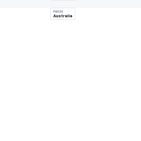
MOTOGP
WEC
PAESE
Australia
WRC