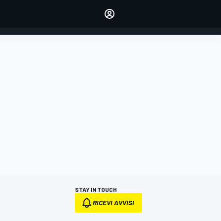
dei tuoi piloti preferiti
Fai sentire la tua voce
commentando l'articolo
ACCEDI
EDIZIONE
ITALIA
STAY IN TOUCH
RICEVI AVVISI