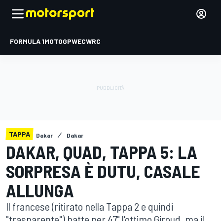
FORMULA 1
MOTOGP
WEC
WRC
TAPPA
Dakar
Dakar
DAKAR, QUAD, TAPPA 5: LA
SORPRESA È DUTU, CASALE
ALLUNGA
Il francese (ritirato nella Tappa 2 e quindi
"trasparente") batte per 47" l'ottimo Giroud, ma il