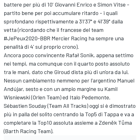
battere per più di 10' Giovanni Enrico e Simon Vitse -
partito bene per poi accumulare ritardo - i quali
sprofondano rispettivamente a 31'37" e 41'39" dalla
vetta (ricordando che il francese del team
#JePeux2020-BBR Mercier Racing ha sempre una
penalità di 4' sul proprio crono).
Ancora poco convincente Rafał Sonik, appena settimo
nei tempi, ma comunque con il quarto posto assoluto
tra le mani, dato che Giroud dista più di un'ora da lui.
Nessun cambiamento nemmeno per l'argentino Manuel
Andújar, sesto e con un ampio margine su Kamil
Wisniewski (Orlen Team) ed Italo Pedemonte.
Sébastien Souday (Team All Tracks) oggi si è dimostrato
più in palla del solito centrando la Top5 di Tappa e va a
completare la Top10 assoluta assieme a Zdeněk Tůma
(Barth Racing Team).