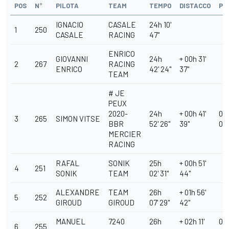
POS
N°
PILOTA
TEAM
TEMPO
DISTACCO
PE
IGNACIO
CASALE
24h 10'
1
250
CASALE
RACING
47''
ENRICO
GIOVANNI
24h
+ 00h 31'
2
267
RACING
ENRICO
42' 24''
37''
TEAM
# JE
PEUX
2020-
24h
+ 00h 41'
00h
3
265
SIMON VITSE
BBR
52' 26''
39''
00''
MERCIER
RACING
RAFAL
SONIK
25h
+ 00h 51'
4
251
SONIK
TEAM
02' 31''
44''
ALEXANDRE
TEAM
26h
+ 01h 56'
5
252
GIROUD
GIROUD
07' 29''
42''
MANUEL
7240
26h
+ 02h 11'
00h
6
255