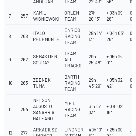
ANDUJAR
TEAM
22' 43''
56''
00''
KAMIL
ORLEN
27h
+ 03h 09'
00h
7
257
WISNIEWSKI
TEAM
20' 13''
26''
00''
ENRICO
ITALO
28h 14'
+ 04h 03'
00h
8
268
RACING
PEDEMONTE
13''
26''
00''
TEAM
TEAM
SEBASTIEN
29h
+ 05h 15'
9
262
ALL
SOUDAY
25' 48''
01''
TRACKS
BARTH
ZDENEK
29h
+ 05h 32'
00h
10
263
RACING
TUMA
43' 29''
42''
00''
TEAM
NELSON
M.E.D.
AUGUSTO
31h 13'
+ 07h 02'
11
254
RACING
SANABRIA
03''
16''
TEAM
GALEANO
ARKADIUSZ
LINDNER
49h 10'
+ 25h 00'
12
277
13h
LINDNER
91 TEAM
51''
04''