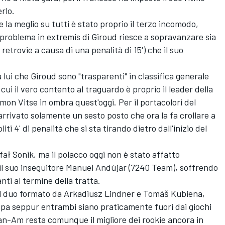
erlo.
 la meglio su tutti è stato proprio il terzo incomodo,
 problema in extremis di Giroud riesce a sopravanzare sia
retrovie a causa di una penalità di 15') che il suo
a lui che Giroud sono "trasparenti" in classifica generale
r cui il vero contento al traguardo è proprio il leader della
mon Vitse in ombra quest'oggi. Per il portacolori del
ivato solamente un sesto posto che ora la fa crollare a
ti 4' di penalità che si sta tirando dietro dall'inizio del
fał Sonik, ma il polacco oggi non è stato affatto
e il suo inseguitore Manuel Andújar (7240 Team), soffrendo
nti al termine della tratta.
 il duo formato da Arkadiusz Lindner e Tomáš Kubiena,
ppa seppur entrambi siano praticamente fuori dai giochi
 Can-Am resta comunque il migliore dei rookie ancora in