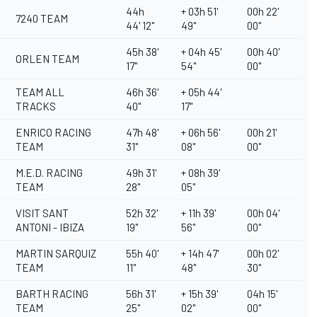
44h
+ 03h 51'
00h 22'
7240 TEAM
44' 12''
49''
00''
45h 38'
+ 04h 45'
00h 40'
ORLEN TEAM
17''
54''
00''
TEAM ALL
46h 36'
+ 05h 44'
TRACKS
40''
17''
ENRICO RACING
47h 48'
+ 06h 56'
00h 21'
TEAM
31''
08''
00''
M.E.D. RACING
49h 31'
+ 08h 39'
TEAM
28''
05''
VISIT SANT
52h 32'
+ 11h 39'
00h 04'
ANTONI - IBIZA
19''
56''
00''
MARTIN SARQUIZ
55h 40'
+ 14h 47'
00h 02'
TEAM
11''
48''
30''
BARTH RACING
56h 31'
+ 15h 39'
04h 15'
TEAM
25''
02''
00''