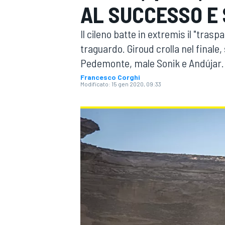
AL SUCCESSO E 
MOTOGP
WEC
Il cileno batte in extremis il "tras
traguardo. Giroud crolla nel finale
Pedemonte, male Sonik e Andújar.
Francesco Corghi
Modificato:
15 gen 2020, 09:33
WRC