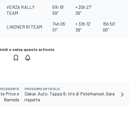
VERZA RALLY
61h 19'
+ 20h 27'
TEAM
59''
36''
74h 05'
+ 33h 12'
15h 50'
LINDNER 91 TEAM
01''
38''
00''
vidi o salva questo articolo
PRECEDENTE
PROSSIMO ARTICOLO
te Price e
Dakar, Auto, Tappa 9: tris di Peterhansel. Gara
Barreda
riaperta