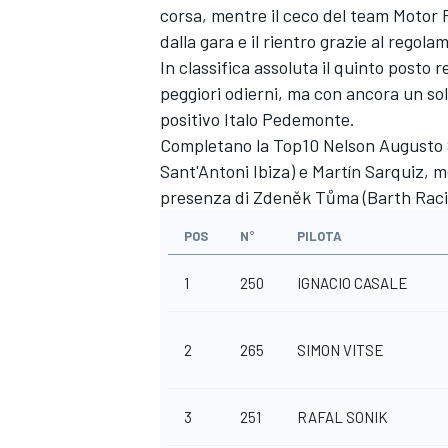
corsa, mentre il ceco del team Motor R
dalla gara e il rientro grazie al rego
In classifica assoluta il quinto posto 
peggiori odierni, ma con ancora un so
positivo Italo Pedemonte.
Completano la Top10 Nelson Augusto S
Sant'Antoni Ibiza) e Martín Sarquiz, m
presenza di Zdeněk Tůma (Barth Racin
POS
N°
PILOTA
1
250
IGNACIO CASALE
2
265
SIMON VITSE
ENDURANCE/GT
3
251
RAFAL SONIK