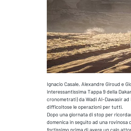
Ignacio Casale, Alexandre Giroud e Gio
interessantissima Tappa 9 della Dakar,
cronometrati) da Wadi Al-Dawasir ad H
difficoltose le operazioni per tutti.
Dopo una giornata di stop per ricord
domenica in seguito ad una rovinosa c
MONOPOSTO
fortissimo prima di avere un calo atto