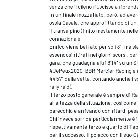
senza che il cileno riuscisse a riprend
In un finale mozzafiato, però, ad avere
ossia Casale, che approfittando di un
il transalpino (finito mestamente nelle 
connazionale.
Enrico viene beffato per soli 3", ma si
essendosi ritirati nei giorni scorsi, pe
gara, che guadagna altri 8'14" su un Si
#JePeux2020-BBR Mercier Racing è arr
44'57" dalla vetta, contando anche i soli
rally raid).
Il terzo posto generale è sempre di Ra
all'altezza della situazione, così com
parecchio e arrivando con ritardi pesa
Chi invece sorride particolarmente è
rispettivamente terzo e quarto di Ta
per il successo. Il polacco con il suo