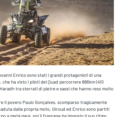
vanni Enrico sono stati i grandi protagonisti di una
 che ha visto i piloti dei Quad percorrere 886km (410
aradh tra sterrati di pietre e sassi che hanno reso molto
are il povero Paulo Gonçalves, scomparso tragicamente
aduta dalla propria moto, Giroud ed Enrico sono partiti
rno a metà gara, poi il francese ha imposto il suo ritmo