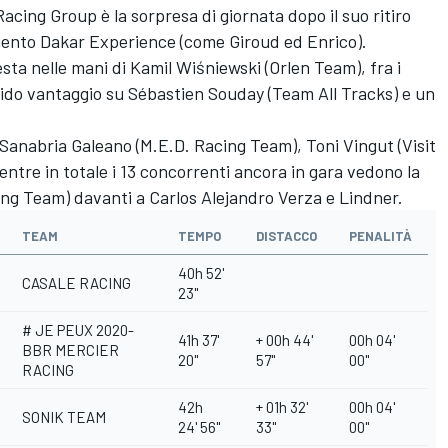
acing Group è la sorpresa di giornata dopo il suo ritiro
lamento Dakar Experience (come Giroud ed Enrico).
resta nelle mani di Kamil Wiśniewski (Orlen Team), fra i
lido vantaggio su Sébastien Souday (Team All Tracks) e un
anabria Galeano (M.E.D. Racing Team), Toni Vingut (Visit
entre in totale i 13 concorrenti ancora in gara vedono la
g Team) davanti a Carlos Alejandro Verza e Lindner.
TEAM
TEMPO
DISTACCO
PENALITÀ
40h 52'
CASALE RACING
23''
# JE PEUX 2020-
41h 37'
+ 00h 44'
00h 04'
BBR MERCIER
20''
57''
00''
RACING
42h
+ 01h 32'
00h 04'
SONIK TEAM
24' 56''
33''
00''